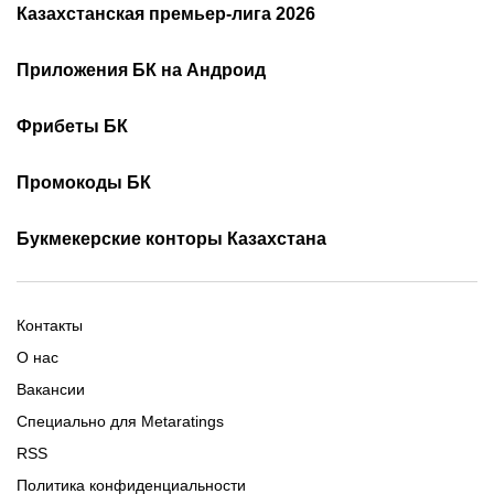
Казахстанская премьер-лига 2026
Расписание чемпионата
2026
Приложения БК на Андроид
Казахстана по футболу
Как смотреть онлайн КПЛ
Турнирная таблица КПЛ
Скачать 1хБет
Скачать Фонбет
Фрибеты БК
Скачать ОлимпБет
Скачать Ubet
Фрибеты 1xbet
Фрибеты без депозита
Скачать Париматч
Промокоды БК
Фрибет Олимпбет
Фрибеты за регистрацию
Промокоды Олимп Бет
Промокоды Ubet
Букмекерские конторы Казахстана
Промокод 1xBet
Промокоды Тенниси
Обзор Олимпбет
Обзор Ubet
Промокоды Париматч
Обзор 1xBet
Обзор Ойнабет
Контакты
Обзор Париматч
Обзор Тенниси
О нас
Вакансии
Специально для Metaratings
RSS
Политика конфиденциальности