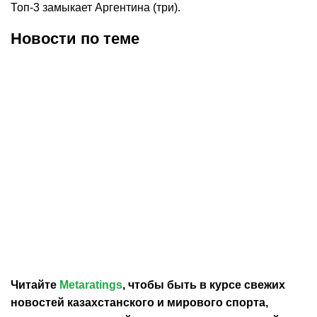
Топ-3 замыкает Аргентина (три).
Новости по теме
30.07.2026
12:29
30.07.2026
0:39
Карло Анчелотти назвал
В Федерации футбола
главный минус Неймара
Франции выразили
на ЧМ-2026
отношение к плану
Инфантино продать долю
в ЧМ
Читайте
Metaratings
, чтобы быть в курсе свежих
новостей
казахстанского
и мирового спорта,