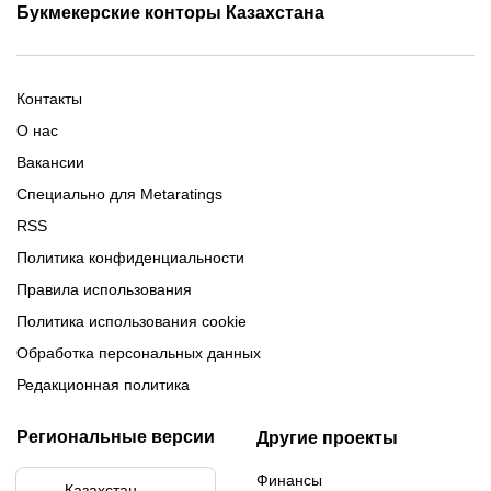
Промокоды Ubet
Букмекерские конторы Казахстана
Промокод 1xBet
Промокоды Тенниси
Обзор Олимпбет
Обзор Ubet
Промокоды Париматч
Обзор 1xBet
Обзор Ойнабет
Контакты
Обзор Париматч
Обзор Тенниси
О нас
Вакансии
Специально для Metaratings
RSS
Политика конфиденциальности
Правила использования
Политика использования cookie
Обработка персональных данных
Редакционная политика
Региональные версии
Другие проекты
Финансы
Казахстан