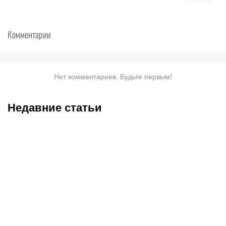
Комментарии
Нет комментариев. Будьте первым!
Недавние статьи
08.08.2026
11:00
07.08.2026
20:50
Битва за призовую
Нургожай сохранит место
тройку и прииртышское
в UFC: почему Дияр