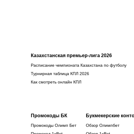
онлайн в
прямом
эфире 7
августа?
Казахстанская премьер-лига 2026
Расписание чемпионата Казахстана по футболу
Турнирная таблица КПЛ 2026
Как смотреть онлайн КПЛ
Промокоды БК
Букмекерские конт
Промокоды Олимп Бет
Обзор Олимпбет
Промокод 1xBet
Обзор 1xBet