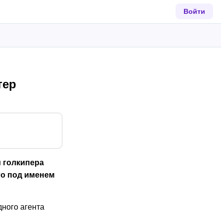
Войти
тер
 голкипера
го под именем
дного агента