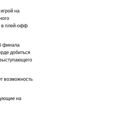
 игрой на
ного
ь в плей-офф
16 финала
ерде добиться
, выступающего
ет возможность
дующие на