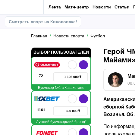
Лента
Матч-центр
Новости
Статьи
Смотреть спорт на Кинопоиске!
Главная
Новости спорта
Футбол
Герой Ч
ВЫБОР ПОЛЬЗОВАТЕЛЕЙ
Майами»,
Ма
72
1 105 000 ₸
08.
Букмекер №1 в Казахстане
Американски
сборной Каб
1161
600 000 ₸
Возинья. Об 
Лучший букмекерский бренд*
По информации
после ухода 