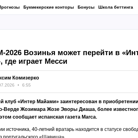
Прогнозы
Букмекерские конторы
Бонусы
Школа беттинга
М-2026 Возинья может перейти в «Ин
 где играет Месси
ксим Комизерко
07.2026
6:55
й клуб «Интер Майами» заинтересован в приобретении
о-Верде Жозимара Жозе Эворы Диаша, более известно
этом сообщает испанская газета Marca.
 источника, 40-летний вратарь находится в статусе свобо
из португальского «Шавиша».