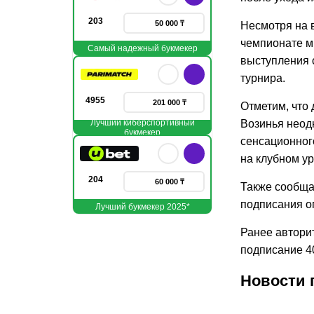
203
50 000 ₸
Несмотря на 
чемпионате ми
Самый надежный букмекер
выступления 
турнира.
4955
201 000 ₸
Отметим, что
Лучший киберспортивный
Возинья неод
букмекер
сенсационног
на клубном у
204
60 000 ₸
Также сообща
подписания о
Лучший букмекер 2025*
Ранее автори
подписание 4
Новости 