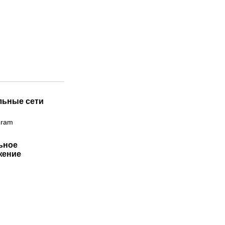
льные сети
gram
ьное
жение