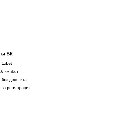
орм,
«Кайрата»
ргожай
тащит
ова
клубы на
асает
международной
зиции
арене
ты БК
 1xbet
Олимпбет
 без депозита
 за регистрацию