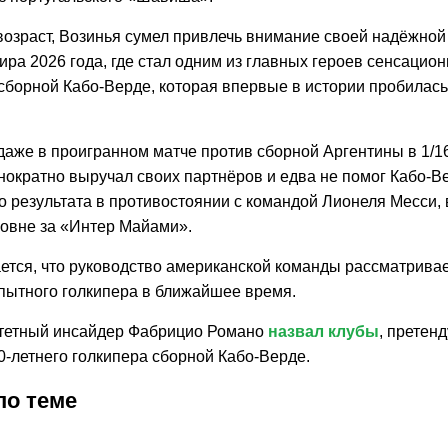
возраст, Возинья сумел привлечь внимание своей надёжной
ра 2026 года, где стал одним из главных героев сенсацион
сборной Кабо-Верде, которая впервые в истории пробилас
 даже в проигранном матче против сборной Аргентины в 1/
нократно выручал своих партнёров и едва не помог Кабо-В
о результата в противостоянии с командой Лионеля Месси
ровне за «Интер Майами».
ется, что руководство американской команды рассматрива
пытного голкипера в ближайшее время.
тетный инсайдер Фабрицио Романо
назвал клубы
, претен
0-летнего голкипера сборной Кабо-Верде.
по теме