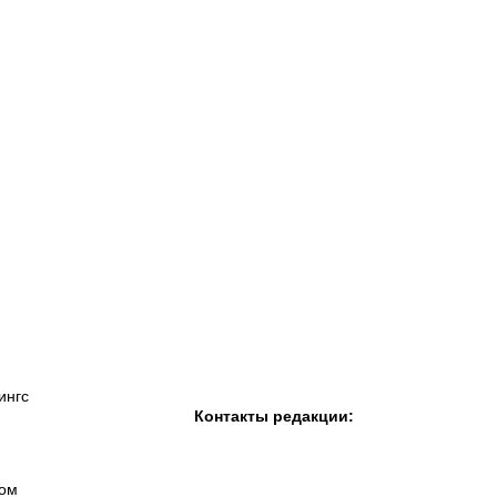
К «Тобол»
ФК «Шахтер»
Футзальный клуб
«Семей»
ингс
Контакты редакции:
вом