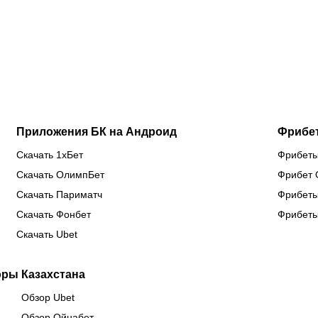
–
полное
проиграл
шт
Кенесбеков:
расписание
«Левски» в
Ну
анонс
матчей
Лиге
сн
турнира
лондонцев
чемпионов
сп
Naiza в
на
по
Китае
предсезонке-2026
Приложения БК на Андроид
Фрибе
Скачать 1хБет
Фрибеты
Скачать ОлимпБет
Фрибет 
Скачать Париматч
Фрибеты
Скачать Фонбет
Фрибеты
Скачать Ubet
оры Казахстана
Обзор Ubet
Обзор Ойнабет