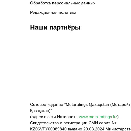
Обработка персональных данных
Редакционная политика
Наши партнёры
ФК «Кайрат»
ФК «Астана»
Ф
Сетевое издание "Metaratings Qazaqstan (Метарейт
Қазақстан)"
(адрес в сети Интернет -
www.meta-ratings.kz
)
Свидетельство о регистрации СМИ серия №
KZ06VPY00089840 выдано 29.03.2024 Министерст