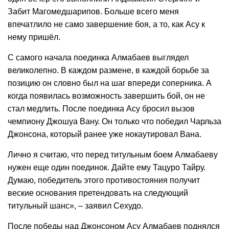
Забит Магомедшарипов. Больше всего меня
впечатлило не само завершение боя, а то, как Асу к
нему пришёл.
С самого начала поединка Алмабаев выглядел
великолепно. В каждом размене, в каждой борьбе за
позицию он словно был на шаг впереди соперника. А
когда появилась возможность завершить бой, он не
стал медлить. После поединка Асу бросил вызов
чемпиону Джошуа Вану. Он только что победил Чарльза
Джонсона, который ранее уже нокаутировал Вана.
Лично я считаю, что перед титульным боем Алмабаеву
нужен еще один поединок. Дайте ему Тацуро Тайру.
Думаю, победитель этого противостояния получит
веские основания претендовать на следующий
титульный шанс», – заявил Сехудо.
После победы над Джонсоном Асу Алмабаев поднялся