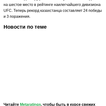
на шестое место в рейтинге наилегчайшего дивизиона
UFC. Теперь рекорд казахстанца составляет 24 победы
и 3 поражения.
Новости по теме
25.07.2026
14:53
21.07.2026
12:38
Узбекистанец Темиров
Асу Алмабаев узнал
высказался о бое с
первого соперника в лиге
Алмабаевым в UFC
RAF
Читайте
Metaratings
, чтобы быть в курсе свежих