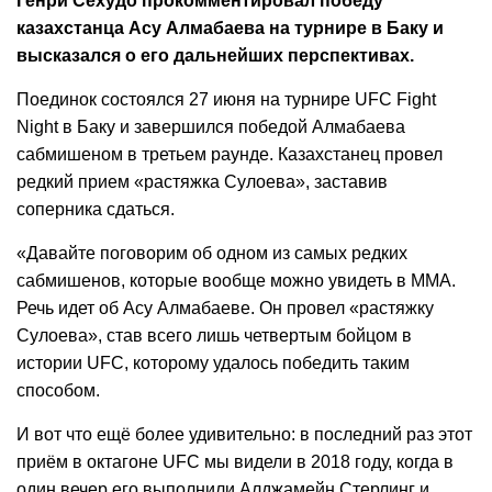
Генри Сехудо прокомментировал победу
казахстанца Асу Алмабаева на турнире в Баку и
высказался о его дальнейших перспективах.
Поединок состоялся 27 июня на турнире UFC Fight
Night в Баку и завершился победой Алмабаева
сабмишеном в третьем раунде. Казахстанец провел
редкий прием «растяжка Сулоева», заставив
соперника сдаться.
«Давайте поговорим об одном из самых редких
сабмишенов, которые вообще можно увидеть в ММА.
Речь идет об Асу Алмабаеве. Он провел «растяжку
Сулоева», став всего лишь четвертым бойцом в
истории UFC, которому удалось победить таким
способом.
И вот что ещё более удивительно: в последний раз этот
приём в октагоне UFC мы видели в 2018 году, когда в
один вечер его выполнили Алджамейн Стерлинг и