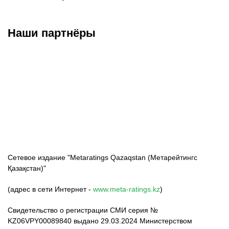
Наши партнёры
ФК «Кайрат»
ФК «Астана»
ФК «Тобол»
Сетевое издание "Metaratings Qazaqstan (Метарейтингс
Қазақстан)"
(адрес в сети Интернет -
www.meta-ratings.kz
)
Свидетельство о регистрации СМИ серия №
KZ06VPY00089840 выдано 29.03.2024 Министерством