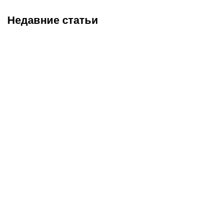
Недавние статьи
05.08.2026
22:07
05.08.2026
21:03
Где смотреть матч
Титульные бои
«Партизан» – «Тобол»
Женисулы – Гусаров и
онлайн в прямом эфире 7
Саралапов – Кенесбеков:
августа?
анонс турнира Naiza в
Китае