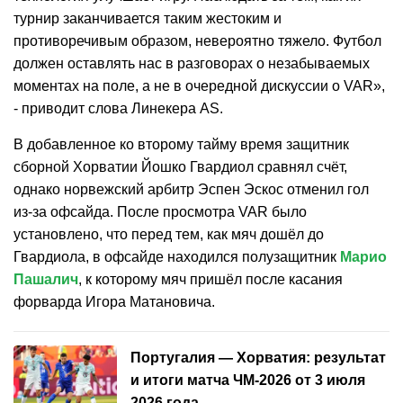
турнир заканчивается таким жестоким и
противоречивым образом, невероятно тяжело. Футбол
должен оставлять нас в разговорах о незабываемых
моментах на поле, а не в очередной дискуссии о VAR»,
- приводит слова Линекера AS.
В добавленное ко второму тайму время защитник
сборной Хорватии Йошко Гвардиол сравнял счёт,
однако норвежский арбитр Эспен Эскос отменил гол
из-за офсайда. После просмотра VAR было
установлено, что перед тем, как мяч дошёл до
Гвардиола, в офсайде находился полузащитник
Марио
Пашалич
, к которому мяч пришёл после касания
форварда Игора Матановича.
Португалия — Хорватия: результат
и итоги матча ЧМ-2026 от 3 июля
2026 года