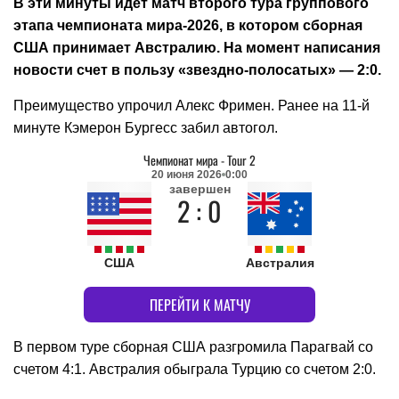
В эти минуты идет матч второго тура группового
этапа чемпионата мира-2026, в котором сборная
США принимает Австралию. На момент написания
новости счет в пользу «звездно-полосатых» — 2:0.
Преимущество упрочил Алекс Фримен. Ранее на 11-й
минуте Кэмерон Бургесс забил автогол.
Чемпионат мира
-
Tour 2
20 июня 2026
0:00
завершен
2 : 0
США
Австралия
ПЕРЕЙТИ К МАТЧУ
В первом туре сборная США разгромила Парагвай со
счетом 4:1. Австралия обыграла Турцию со счетом 2:0.