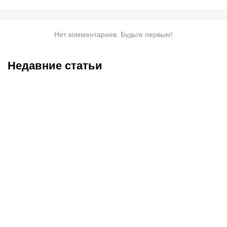
Нет комментариев. Будьте первым!
Недавние статьи
08.08.2026
11:00
07.08.2026
20:50
Битва за призовую
Нургожай сохранит место
тройку и прииртышское
в UFC: почему Дияр
дерби
фаворит в бою против
Бруну Лопеса