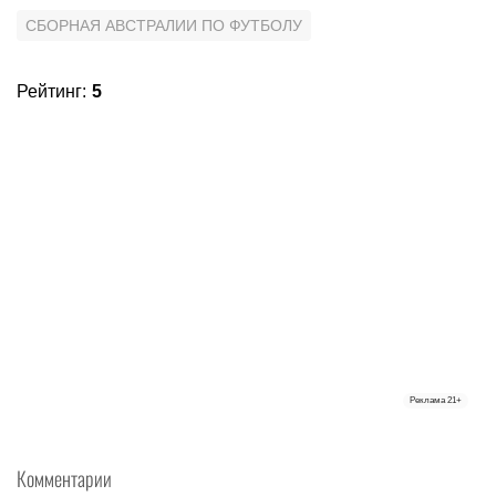
СБОРНАЯ АВСТРАЛИИ ПО ФУТБОЛУ
Рейтинг
:
5
Реклама
21+
Комментарии