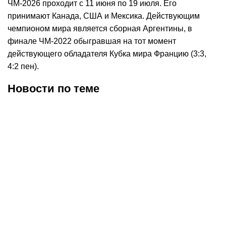
ЧМ-2026 проходит с 11 июня по 19 июля. Его
принимают Канада, США и Мексика. Действующим
чемпионом мира является сборная Аргентины, в
финале ЧМ-2022 обыгравшая на тот момент
действующего обладателя Кубка мира Францию (3:3,
4:2 пен).
Новости по теме
30.07.2026
12:29
30.07.2026
0:39
Карло Анчелотти назвал
В Федерации футбола
главный минус Неймара
Франции выразили
на ЧМ-2026
отношение к плану
Инфантино продать долю