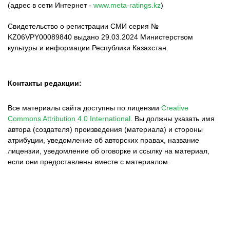
(адрес в сети Интернет -
www.meta-ratings.kz
)
Свидетельство о регистрации СМИ серия №
KZ06VPY00089840 выдано 29.03.2024 Министерством
культуры и информации Республики Казахстан.
Контакты редакции:
Все материалы сайта доступны по лицензии
Creative
Commons Attribution 4.0 International
.
Вы должны указать имя
автора (создателя) произведения (материала) и стороны
атрибуции, уведомление об авторских правах, название
лицензии, уведомление об оговорке и ссылку на материал,
если они предоставлены вместе с материалом.