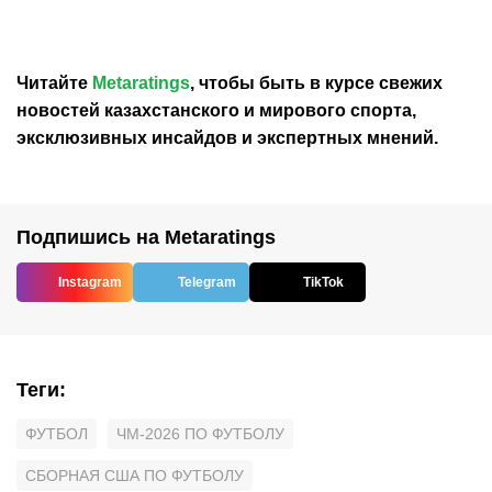
в ЧМ
Читайте
Metaratings
, чтобы быть в курсе свежих
новостей
казахстанского
и мирового спорта,
эксклюзивных инсайдов и экспертных мнений.
Подпишись на Metaratings
Instagram
Telegram
TikTok
Теги
:
ФУТБОЛ
ЧМ-2026 ПО ФУТБОЛУ
СБОРНАЯ США ПО ФУТБОЛУ