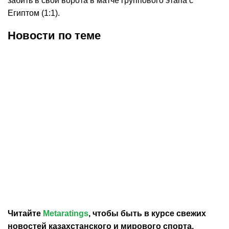
забить в свои ворота в матче группового этапа с
Египтом (1:1).
Новости по теме
11.07.2026
23:58
11.07.2026
9:11
Златан Ибрагимович
Руди Гарсия – о вылете
назвал позорной работу
сборной Бельгии с
тренеров сборной
ЧМ-2026: это должно
Бельгии на ЧМ-2026
послужить уроком
Читайте
Metaratings
, чтобы быть в курсе свежих
новостей
казахстанского
и мирового спорта,