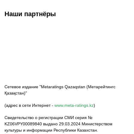
Наши партнёры
ФК «Кайрат»
ФК «Астана»
ФК «Тобол»
Сетевое издание "Metaratings Qazaqstan (Метарейтингс
Қазақстан)"
(адрес в сети Интернет -
www.meta-ratings.kz
)
Свидетельство о регистрации СМИ серия №
KZ06VPY00089840 выдано 29.03.2024 Министерством
культуры и информации Республики Казахстан.