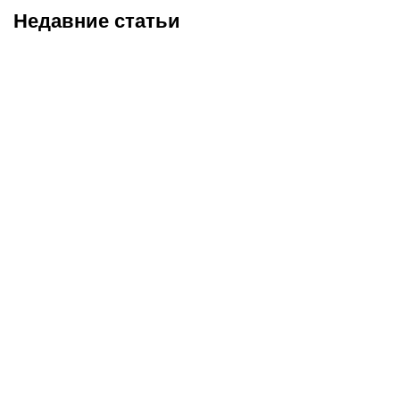
Недавние статьи
05.08.2026
22:07
05.08.2026
21:03
Где смотреть матч
Титульные бои
«Партизан» – «Тобол»
Женисулы – Гусаров и
онлайн в прямом эфире 7
Саралапов – Кенесбеков:
августа?
анонс турнира Naiza в
Китае