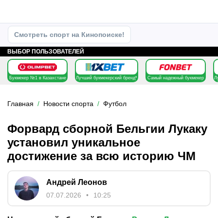
Смотреть спорт на Кинопоиске!
ВЫБОР ПОЛЬЗОВАТЕЛЕЙ
Букмекер №1 в Казахстане
Лучший букмекерский бренд*
Самый надежный букмекер
Л
Главная
Новости спорта
Футбол
Форвард сборной Бельгии Лукаку
установил уникальное
достижение за всю историю ЧМ
Андрей Леонов
07.07.2026
10:25