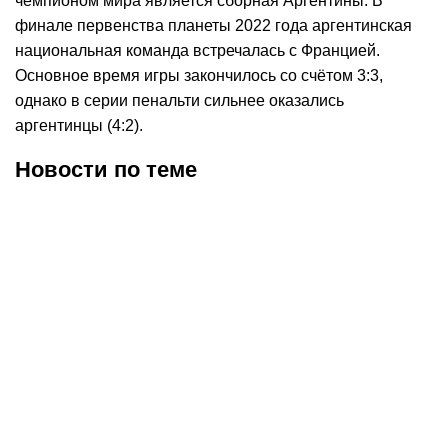
чемпионом мира является сборная Аргентины. В
финале первенства планеты 2022 года аргентинская
национальная команда встречалась с Францией.
Основное время игры закончилось со счётом 3:3,
однако в серии пенальти сильнее оказались
аргентинцы (4:2).
Новости по теме
06.08.2026
14:20
03.08.2026
9:08
В офисе федерации
Главный тренер сборной
футбола Южной Кореи
Алжира Петкович покинет
прошли обыски
свой пост