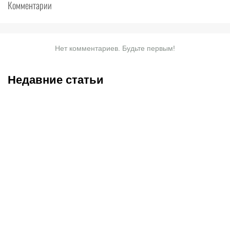
Комментарии
Нет комментариев. Будьте первым!
Недавние статьи
07.08.2026
2:30
05.08.2026
22:07
«Тобол» крупно проиграл
Где смотреть матч
«Партизану»: Казахстан
«Партизан» – «Тобол»
близок к потере ещё
онлайн в прямом эфире 7
одного клуба в
августа?
еврокубках