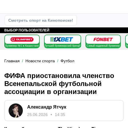
Смотреть спорт на Кинопоиске!
ВЫБОР ПОЛЬЗОВАТЕЛЕЙ
Букмекер №1 в Казахстане
Лучший букмекерский бренд*
Самый надежный букмекер
Л
Главная
Новости спорта
Футбол
ФИФА приостановила членство
Всенепальской футбольной
ассоциации в организации
Александр Ятчук
25.06.2026
14:35