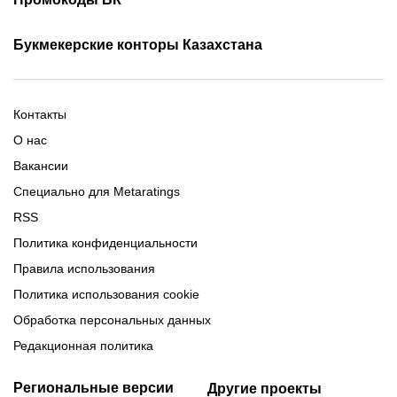
Фрибет Олимпбет
Фрибеты за регистрацию
Промокоды Олимп Бет
Промокоды Ubet
Букмекерские конторы Казахстана
Промокод 1xBet
Промокоды Тенниси
Обзор Олимпбет
Обзор Ubet
Промокоды Париматч
Обзор 1xBet
Обзор Ойнабет
Контакты
Обзор Париматч
Обзор Тенниси
О нас
Вакансии
Специально для Metaratings
RSS
Политика конфиденциальности
Правила использования
Политика использования cookie
Обработка персональных данных
Редакционная политика
Региональные версии
Другие проекты