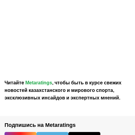
05.08.2026
23:11
05.08.2026
16:10
Инфантино предлагает
Бывший глава ФИФА
Марокко провести финал
предложил
ЧМ в обмен на поддержку
революционное решение
от федерации
по смене Инфантино
Читайте
Metaratings
, чтобы быть в курсе свежих
новостей
казахстанского
и мирового спорта,
эксклюзивных инсайдов и экспертных мнений.
Подпишись на Metaratings