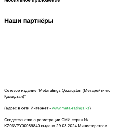
Мобильное приложение
Наши партнёры
ФК «Кайрат»
ФК «Астана»
ФК «Тобол»
Сетевое издание "Metaratings Qazaqstan (Метарейтингс
Қазақстан)"
(адрес в сети Интернет -
www.meta-ratings.kz
)
Свидетельство о регистрации СМИ серия №
KZ06VPY00089840 выдано 29.03.2024 Министерством