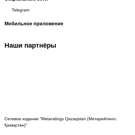
Telegram
Мобильное приложение
Наши партнёры
ФК «Кайрат»
ФК «Астана»
ФК «Тобол»
Сетевое издание "Metaratings Qazaqstan (Метарейтингс
Қазақстан)"