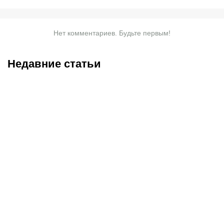
Нет комментариев. Будьте первым!
Недавние статьи
09.08.2026
23:45
09.08.2026
18:58
Историческая победа
С кем и когда играет
казахстанцев и
Сатпаев за «Челси»:
миллионы долларов
полное расписание
призовых: в Астане
матчей лондонцев на
завершились «Игры
предсезонке-2026
будущего»