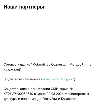
Наши партнёры
ФК «Кайрат»
ФК «Астана»
ФК «Тобол»
Сетевое издание "Metaratings Qazaqstan (Метарейтингс
Қазақстан)"
(адрес в сети Интернет -
www.meta-ratings.kz
)
Свидетельство о регистрации СМИ серия №
KZ06VPY00089840 выдано 29.03.2024 Министерством
культуры и информации Республики Казахстан.