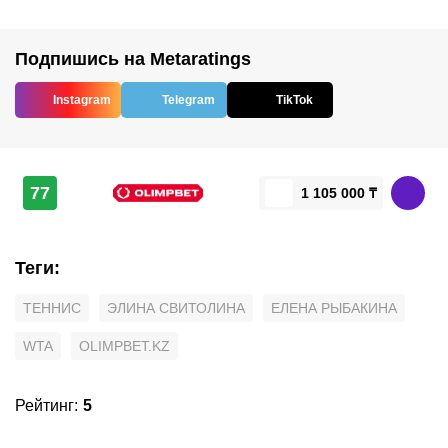
Подпишись на Metaratings
Instagram
Telegram
TikTok
77
1 105 000 ₸
Теги
:
ТЕННИС
ЭЛИНА СВИТОЛИНА
ЕЛЕНА РЫБАКИНА
WTA
OLIMPBET.KZ
Рейтинг
:
5