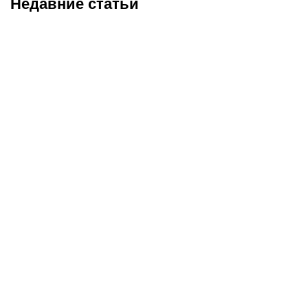
Недавние статьи
05.08.2026
22:07
05.08.2026
21:03
Где смотреть матч
Титульные бои
«Партизан» – «Тобол»
Женисулы – Гусаров и
онлайн в прямом эфире 7
Саралапов – Кенесбеков:
августа?
анонс турнира Naiza в
Китае