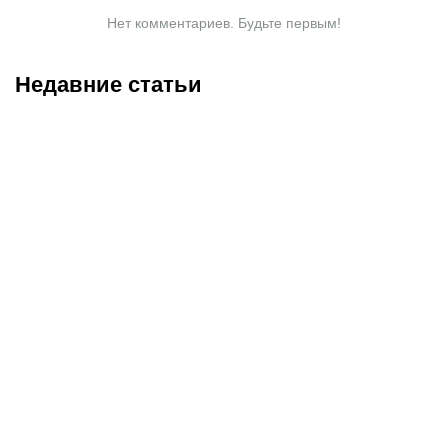
Нет комментариев. Будьте первым!
Недавние статьи
05.08.2026
22:07
05.08.2026
21:03
Где смотреть матч
Титульные бои
«Партизан» – «Тобол»
Женисулы – Гусаров и
онлайн в прямом эфире 7
Саралапов – Кенесбеков:
августа?
анонс турнира Naiza в
Китае