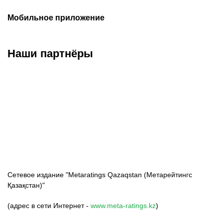
Мобильное приложение
Наши партнёры
ФК «Кайрат»
ФК «Астана»
ФК «Тобол»
Сетевое издание "Metaratings Qazaqstan (Метарейтингс
Қазақстан)"
(адрес в сети Интернет -
www.meta-ratings.kz
)