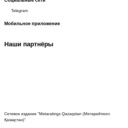
Социальные сети
Telegram
Мобильное приложение
Наши партнёры
ФК «Кайрат»
ФК «Астана»
ФК «Тобол»
Сетевое издание "Metaratings Qazaqstan (Метарейтингс
Қазақстан)"