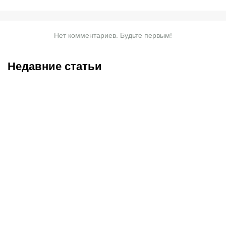
Нет комментариев. Будьте первым!
Недавние статьи
05.08.2026
22:07
05.08.2026
21:03
Где смотреть матч
Титульные бои
«Партизан» – «Тобол»
Женисулы – Гусаров и
онлайн в прямом эфире 7
Саралапов – Кенесбеков:
августа?
анонс турнира Naiza в
Китае