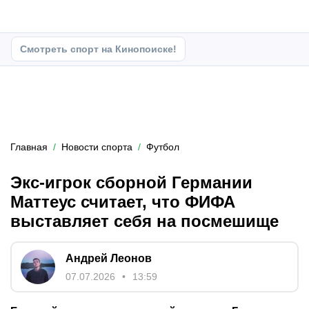
Смотреть спорт на Кинопоиске!
Главная
Новости спорта
Футбол
Экс-игрок сборной Германии
Маттеус считает, что ФИФА
выставляет себя на посмешище
Андрей Леонов
07.07.2026
13:59