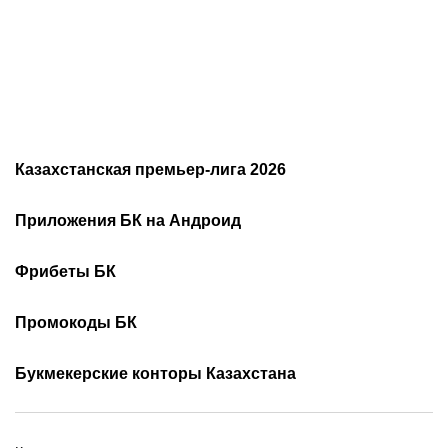
Казахстанская премьер-лига 2026
Расписание чемпионата
2026
Приложения БК на Андроид
Казахстана по футболу
Как смотреть онлайн КПЛ
Турнирная таблица КПЛ
Скачать 1хБет
Скачать Фонбет
Фрибеты БК
Скачать ОлимпБет
Скачать Ubet
Фрибеты 1xbet
Фрибеты без депозита
Скачать Париматч
Промокоды БК
Фрибет Олимпбет
Фрибеты за регистрацию
Промокоды Олимп Бет
Промокоды Ubet
Букмекерские конторы Казахстана
Промокод 1xBet
Промокоды Тенниси
Обзор Олимпбет
Обзор Ubet
Промокоды Париматч
Обзор 1xBet
Обзор Ойнабет