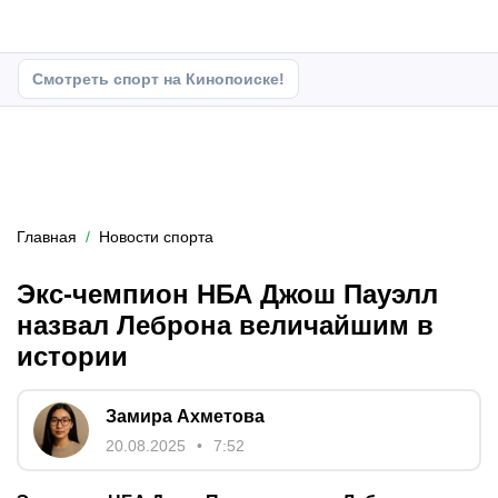
Смотреть спорт на Кинопоиске!
Главная
Новости спорта
Экс-чемпион НБА Джош Пауэлл
назвал Леброна величайшим в
истории
Замира Ахметова
20.08.2025
7:52