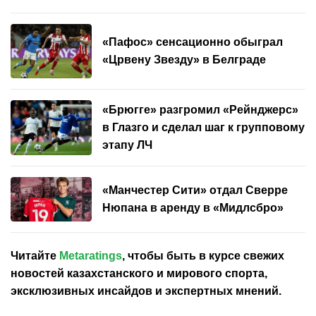
«Пафос» сенсационно обыграл
«Црвену Звезду» в Белграде
«Брюгге» разгромил «Рейнджерс»
в Глазго и сделал шаг к групповому
этапу ЛЧ
«Манчестер Сити» отдал Сверре
Нюпана в аренду в «Мидлсбро»
Читайте
Metaratings
, чтобы быть в курсе свежих
новостей
казахстанского
и мирового спорта,
эксклюзивных инсайдов и экспертных мнений.