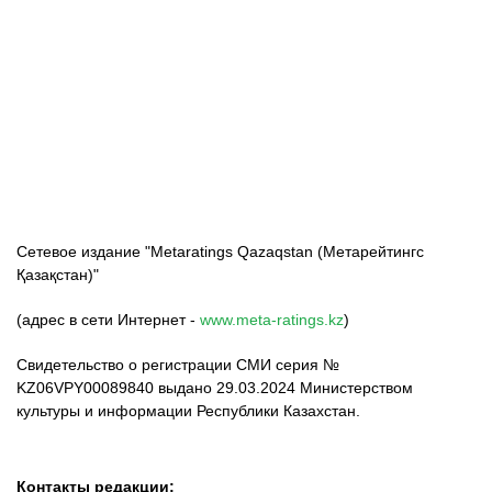
ФК «Кайрат»
ФК «Астана»
ФК «Тобол»
Сетевое издание "Metaratings Qazaqstan (Метарейтингс
Қазақстан)"
(адрес в сети Интернет -
www.meta-ratings.kz
)
Свидетельство о регистрации СМИ серия №
KZ06VPY00089840 выдано 29.03.2024 Министерством
культуры и информации Республики Казахстан.
Контакты редакции: