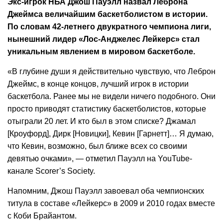
Экс-игрок НБА Джош Пауэлл назвал Леброна
Джеймса величайшим баскетболистом в истории.
По словам 42-летнего двукратного чемпиона лиги,
нынешний лидер «Лос-Анджелес Лейкерс» стал
уникальным явлением в мировом баскетболе.
«В глубине души я действительно чувствую, что Леброн
Джеймс, в конце концов, лучший игрок в истории
баскетбола. Ранее мы не видели ничего подобного. Они
просто приводят статистику баскетболистов, которые
отыграли 20 лет. И кто был в этом списке? Джамал
[Кроуфорд], Дирк [Новицки], Кевин [Гарнетт]… Я думаю,
что Кевин, возможно, был ближе всех со своими
девятью очками», — отметил Пауэлл на YouTube-
канале Scorer’s Society.
Напомним, Джош Пауэлл завоевал оба чемпионских
титула в составе «Лейкерс» в 2009 и 2010 годах вместе
с Коби Брайантом.