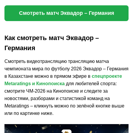
Смотреть матч Эквадор – Германия
Как смотреть матч Эквадор –
Германия
Смотреть видеотрансляцию трансляцию матча
чемпионата мира по футболу 2026 Эквадор – Германия
в Казахстане можно в прямом эфире в
спецпроекте
Metaratings и Кинопоиска
для любителей спорта:
смотрите ЧМ-2026 на Кинопоиске и следите за
новостями, разборами и статистикой команд на
Metaratings – кликнуть можно по зелёной кнопке выше
или по картинке ниже.