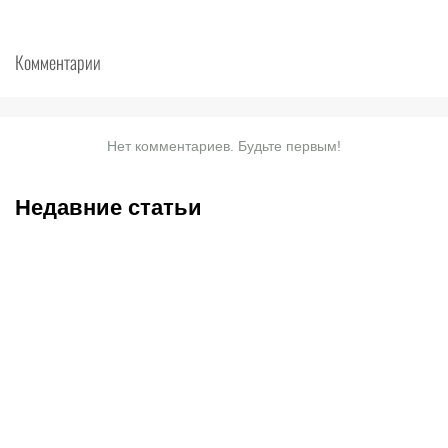
Комментарии
Нет комментариев. Будьте первым!
Недавние статьи
07.08.2026
2:30
05.08.2026
22:07
«Тобол» крупно проиграл
Где смотреть матч
«Партизану»: Казахстан
«Партизан» – «Тобол»