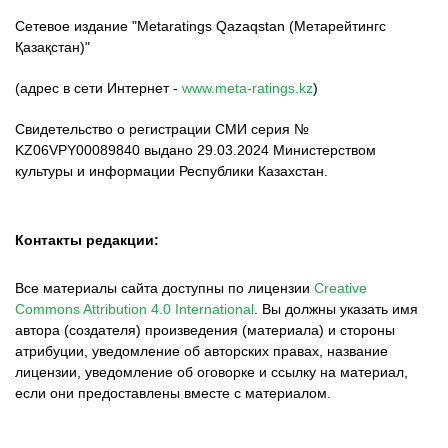
Сетевое издание "Metaratings Qazaqstan (Метарейтингс
Қазақстан)"
(адрес в сети Интернет -
www.meta-ratings.kz
)
Свидетельство о регистрации СМИ серия №
KZ06VPY00089840 выдано 29.03.2024 Министерством
культуры и информации Республики Казахстан.
Контакты редакции:
Все материалы сайта доступны по лицензии
Creative
Commons Attribution 4.0 International
.
Вы должны указать имя
автора (создателя) произведения (материала) и стороны
атрибуции, уведомление об авторских правах, название
лицензии, уведомление об оговорке и ссылку на материал,
если они предоставлены вместе с материалом.