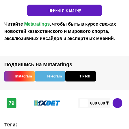
ПЕРЕЙТИ К МАТЧУ
Читайте
Metaratings
, чтобы быть в курсе свежих
новостей
казахстанского
и мирового спорта,
эксклюзивных инсайдов и экспертных мнений.
Подпишись на Metaratings
Instagram
Telegram
TikTok
79
600 000 ₸
Теги
: