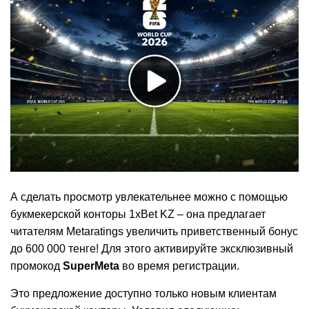
А сделать просмотр увлекательнее можно с помощью
букмекерской конторы 1xBet KZ – она предлагает
читателям Metaratings увеличить приветственный бонус
до 600 000 тенге! Для этого активируйте эксклюзивный
промокод
SuperMeta
во время регистрации.
Это предложение доступно только новым клиентам