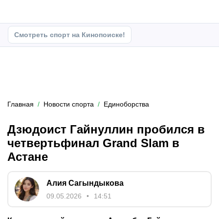
Смотреть спорт на Кинопоиске!
Главная
Новости спорта
Единоборства
Дзюдоист Гайнуллин пробился в
четвертьфинал Grand Slam в
Астане
Алия Сагындыкова
09.05.2026
14:51