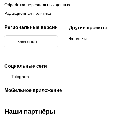
Обработка персональных данных
Редакционная политика
Региональные версии
Другие проекты
Финансы
Казахстан
Социальные сети
Telegram
Мобильное приложение
Наши партнёры