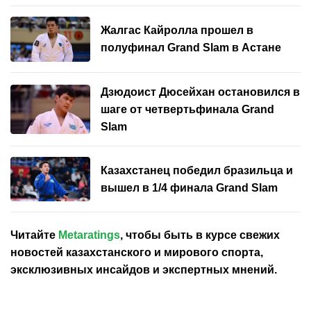
Жалгас Кайролла прошел в
полуфинал Grand Slam в Астане
Дзюдоист Дюсейхан остановился в
шаге от четвертьфинала Grand
Slam
Казахстанец победил бразильца и
вышел в 1/4 финала Grand Slam
Читайте
Metaratings
, чтобы быть в курсе свежих
новостей
казахстанского
и мирового спорта,
эксклюзивных инсайдов и экспертных мнений.