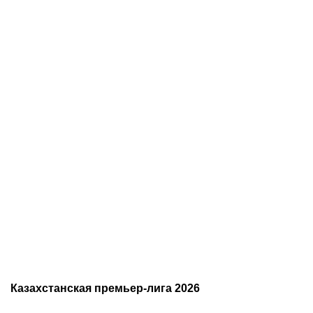
09.08.2026
23:45
09.08.2026
18:58
Историческая победа
С кем и когда играет
казахстанцев и
Сатпаев за «Челси»:
миллионы долларов
полное расписание
призовых: в Астане
матчей лондонцев на
завершились «Игры
предсезонке-2026
будущего»
Казахстанская премьер-лига 2026