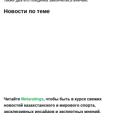
также два его поединка закончились вничью.
Новости по теме
26.05.2026
9:10
25.05.2026
14:33
Сауль Альварес
«Канело» – о встрече с
высказался о возможном
Головкином: если он
реванше с Кроуфордом
вернется, это будет
хорошо
Читайте
Metaratings
, чтобы быть в курсе свежих
новостей
казахстанского
и мирового спорта,
эксклюзивных инсайдов и экспертных мнений.