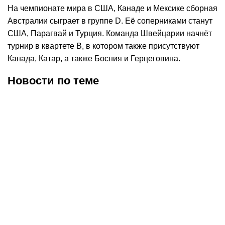
На чемпионате мира в США, Канаде и Мексике сборная
Австралии сыграет в группе
D
. Её соперниками станут
США, Парагвай и Турция. Команда Швейцарии начнёт
турнир в квартете В, в котором также присутствуют
Канада, Катар, а также Босния и Герцеговина.
Новости по теме
30.07.2026
12:29
30.07.2026
0:39
Карло Анчелотти назвал
В Федерации футбола
главный минус Неймара
Франции выразили
на ЧМ-2026
отношение к плану
Инфантино продать долю