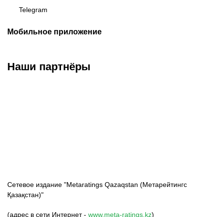
Telegram
Мобильное приложение
Наши партнёры
ФК «Кайрат»
ФК «Астана»
ФК «Тобол»
Сетевое издание "Metaratings Qazaqstan (Метарейтингс
Қазақстан)"
(адрес в сети Интернет -
www.meta-ratings.kz
)