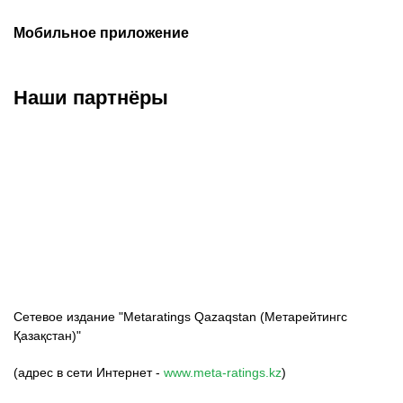
Мобильное приложение
Наши партнёры
ФК «Кайрат»
ФК «Астана»
ФК «Тобол»
Сетевое издание "Metaratings Qazaqstan (Метарейтингс
Қазақстан)"
(адрес в сети Интернет -
www.meta-ratings.kz
)