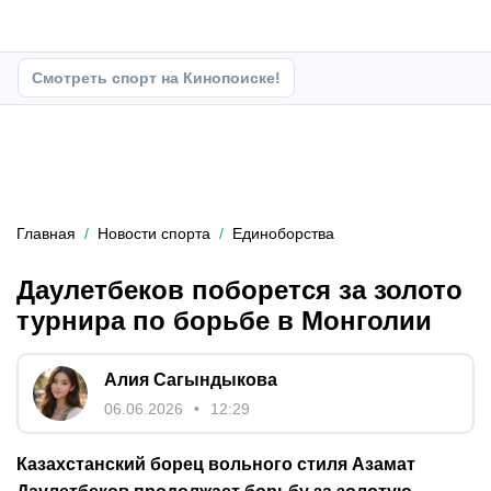
Смотреть спорт на Кинопоиске!
Главная
Новости спорта
Единоборства
Даулетбеков поборется за золото
турнира по борьбе в Монголии
Алия Сагындыкова
06.06.2026
12:29
Казахстанский борец вольного стиля Азамат