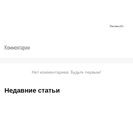
Реклама
21+
Комментарии
Нет комментариев. Будьте первым!
Недавние статьи