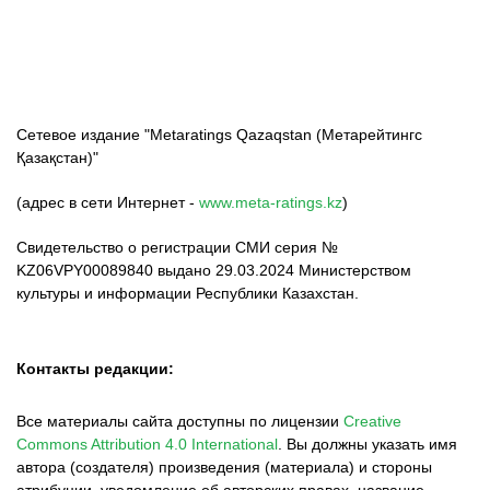
Сетевое издание "Metaratings Qazaqstan (Метарейтингс
Қазақстан)"
(адрес в сети Интернет -
www.meta-ratings.kz
)
Свидетельство о регистрации СМИ серия №
KZ06VPY00089840 выдано 29.03.2024 Министерством
культуры и информации Республики Казахстан.
Контакты редакции:
Все материалы сайта доступны по лицензии
Creative
Commons Attribution 4.0 International
.
Вы должны указать имя
автора (создателя) произведения (материала) и стороны