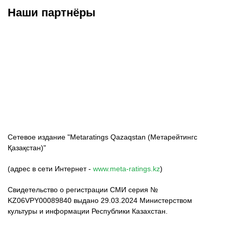
Наши партнёры
ФК «Кайрат»
ФК «Астана»
ФК «Тобол»
Сетевое издание "Metaratings Qazaqstan (Метарейтингс
Қазақстан)"
(адрес в сети Интернет -
www.meta-ratings.kz
)
Свидетельство о регистрации СМИ серия №
KZ06VPY00089840 выдано 29.03.2024 Министерством
культуры и информации Республики Казахстан.