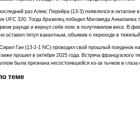
оследний раз Алекс Перейра (13-3) появлялся в октагоне в
ире UFC 320. Тогда бразилец победил Магомеда Анкалаева 
рвом раунде и вернул себе пояс в полутяжелом весе. В фе
но оставил титул вакантным, объявив о переходе в тяжелый
 Сирил Ган (13-2-1 NC) проводил свой прошлый поединок н
также прошел в октябре 2025 года. Встреча французского т
ллом была признана несостоявшейся из-за тычков в глаза 
по теме
2026
4:10
06.08.2026
12:40
06.08.2026
21:35
06.08.2026
15:25
06.08.2026
10:35
05.08.2026
04.08.2026
9:14
04.08.2026
18:45
04.08.2026
23:05
03.08.2026
21:05
02.08.2026
8:55
02.08.20
23:10
02.