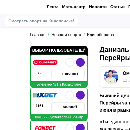
Лента
Матч-центр
Новости
Статьи
Смотреть спорт на Кинопоиске!
Главная
Новости спорта
Единоборства
Даниэль
ВЫБОР ПОЛЬЗОВАТЕЛЕЙ
Перейры
Ом
72
1 105 000 ₸
12.
Букмекер №1 в Казахстане
Бывший двой
Перейры за 
1161
600 000 ₸
июня в рамк
Лучший букмекерский бренд*
«Ты единстве
долларов», –