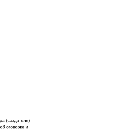
Naiza
БК «Астана»
ФК «Жетысу»
Феде
кибер
Казах
ра (создателя)
об оговорке и