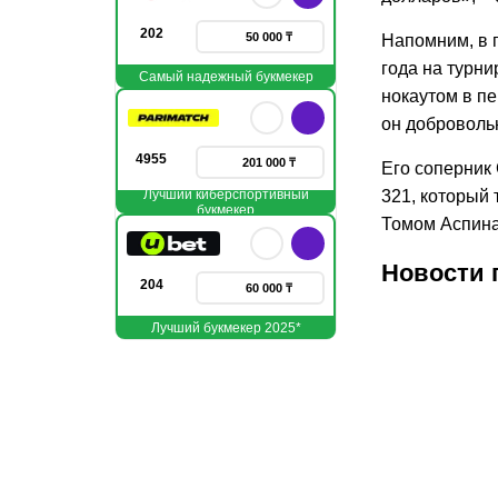
202
50 000 ₸
Напомним, в п
года на турн
Самый надежный букмекер
нокаутом в пе
он доброволь
4955
201 000 ₸
Его соперник
Лучший киберспортивный
321, который 
букмекер
Томом Аспина
Новости 
204
60 000 ₸
Лучший букмекер 2025*
07.08.2026
07.08.
1