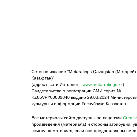
ФК «Кайрат»
ФК «Астана»
Ф
Сетевое издание "Metaratings Qazaqstan (Метарейт
Қазақстан)"
(адрес в сети Интернет -
www.meta-ratings.kz
)
Свидетельство о регистрации СМИ серия №
KZ06VPY00089840 выдано 29.03.2024 Министерст
культуры и информации Республики Казахстан.
Все материалы сайта доступны по лицензии
Creativ
произведения (материала) и стороны атрибуции, ув
ссылку на материал, если они предоставлены вмес