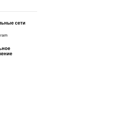
льные сети
gram
ьное
жение