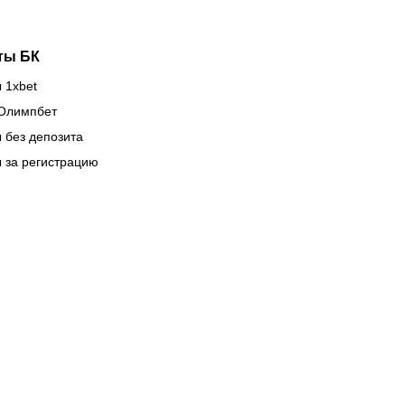
ты БК
 1xbet
Олимпбет
 без депозита
 за регистрацию