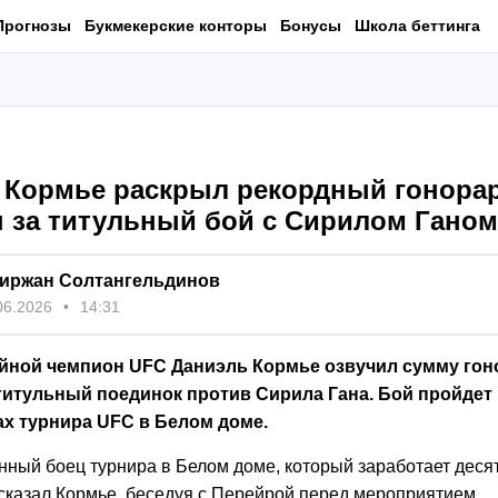
Прогнозы
Букмекерские конторы
Бонусы
Школа беттинга
 Кормье раскрыл рекордный гонорар
 за титульный бой с Сирилом Ганом
иржан Солтангельдинов
06.2026
14:31
ной чемпион UFC Даниэль Кормье озвучил сумму гон
титульный поединок против Сирила Гана. Бой пройдет 
ах турнира UFC в Белом доме.
нный боец турнира в Белом доме, который заработает деся
 сказал Кормье, беседуя с Перейрой перед мероприятием.