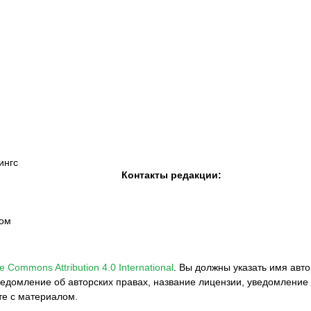
К «Тобол»
ФК «Шахтер»
Футзальный клуб
«Семей»
ингс
Контакты редакции:
вом
e Commons Attribution 4.0 International
.
Вы должны указать имя авто
едомление об авторских правах, название лицензии, уведомление 
те с материалом.