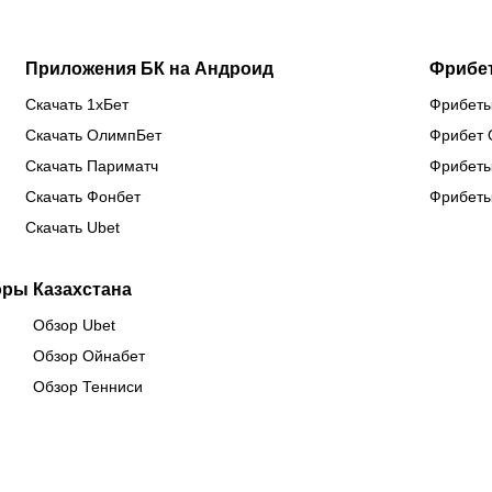
Приложения БК на Андроид
Фрибе
Скачать 1хБет
Фрибеты
Скачать ОлимпБет
Фрибет 
Скачать Париматч
Фрибеты
Скачать Фонбет
Фрибеты
Скачать Ubet
оры Казахстана
Обзор Ubet
Обзор Ойнабет
Обзор Тенниси