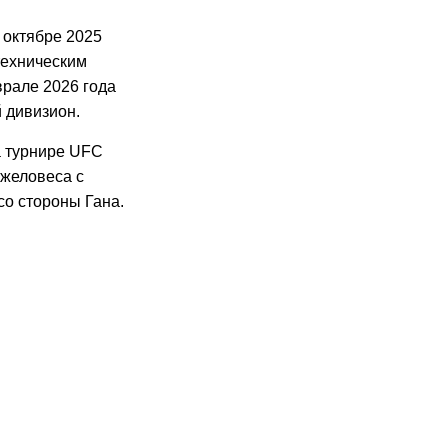
 октябре 2025
техническим
врале 2026 года
 дивизион.
а турнире UFC
яжеловеса с
со стороны Гана.
26
08.2026
16:26
02.08.2026
15:56
02.08.2026
14:30
01.08.2026
8:23
01.08.2026
0:36
31.07.2026
22:08
30.07.2026
13:58
30.07.2026
17:15
20:21
19:28