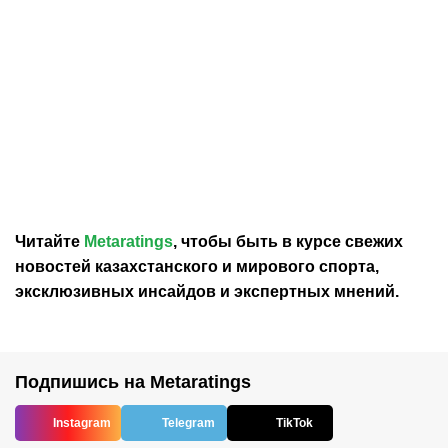
30.07.2026
12:29
30.07.2026
0:39
Карло Анчелотти назвал
В Федерации футбола
главный минус Неймара
Франции выразили
на ЧМ-2026
отношение к плану
Инфантино продать долю
в ЧМ
Читайте
Metaratings
, чтобы быть в курсе свежих
новостей
казахстанского
и мирового спорта,
эксклюзивных инсайдов и экспертных мнений.
Подпишись на Metaratings
Instagram
Telegram
TikTok