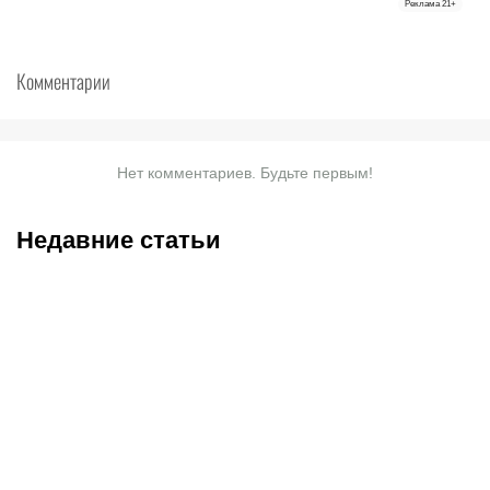
Реклама
21+
Комментарии
Нет комментариев. Будьте первым!
Недавние статьи
07.08.2026
20:50
07.08.2026
13:01
Нургожай сохранит место
Чемпион Европы и
в UFC: почему Дияр
спаситель «Аякса»: кто