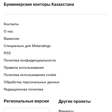
Промокоды Олимп Бет
Промокоды Ubet
Букмекерские конторы Казахстана
Промокод 1xBet
Промокоды Тенниси
Обзор Олимпбет
Обзор Ubet
Промокоды Париматч
Обзор 1xBet
Обзор Ойнабет
Контакты
Обзор Париматч
Обзор Тенниси
О нас
Вакансии
Специально для Metaratings
RSS
Политика конфиденциальности
Правила использования
Политика использования cookie
Обработка персональных данных
Редакционная политика
Региональные версии
Другие проекты
Финансы