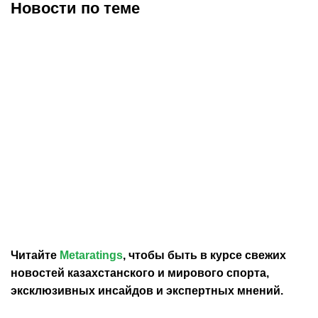
Новости по теме
30.07.2026
12:29
30.07.2026
0:39
Карло Анчелотти назвал
В Федерации футбола
главный минус Неймара
Франции выразили
на ЧМ-2026
отношение к плану
Инфантино продать долю
в ЧМ
Читайте
Metaratings
, чтобы быть в курсе свежих
новостей
казахстанского
и мирового спорта,
эксклюзивных инсайдов и экспертных мнений.