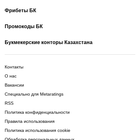
Турнирная таблица КПЛ
Скачать 1хБет
Скачать Фонбет
Фрибеты БК
Скачать ОлимпБет
Скачать Ubet
Фрибеты 1xbet
Фрибеты без депозита
Скачать Париматч
Промокоды БК
Фрибет Олимпбет
Фрибеты за регистрацию
Промокоды Олимп Бет
Промокоды Ubet
Букмекерские конторы Казахстана
Промокод 1xBet
Промокоды Тенниси
Обзор Олимпбет
Обзор Ubet
Промокоды Париматч
Обзор 1xBet
Обзор Ойнабет
Контакты
Обзор Париматч
Обзор Тенниси
О нас
Вакансии
Специально для Metaratings
RSS
Политика конфиденциальности
Правила использования
Политика использования cookie
Обработка персональных данных