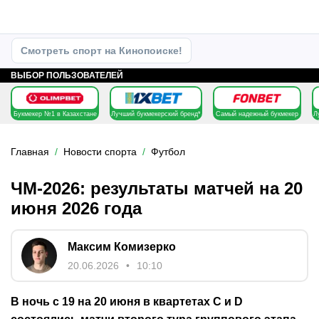
Смотреть спорт на Кинопоиске!
ВЫБОР ПОЛЬЗОВАТЕЛЕЙ
Букмекер №1 в Казахстане
Лучший букмекерский бренд*
Самый надежный букмекер
Л
Главная
Новости спорта
Футбол
ЧМ-2026: результаты матчей на 20
июня 2026 года
Максим Комизерко
20.06.2026
10:10
В ночь с 19 на 20 июня в квартетах C и D