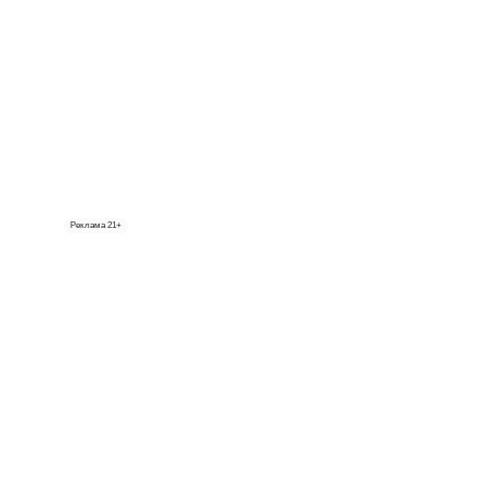
Реклама
21+