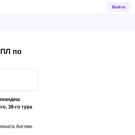
Войти
АПЛ по
рнандеш
о, 38-го тура
ионата Англии.