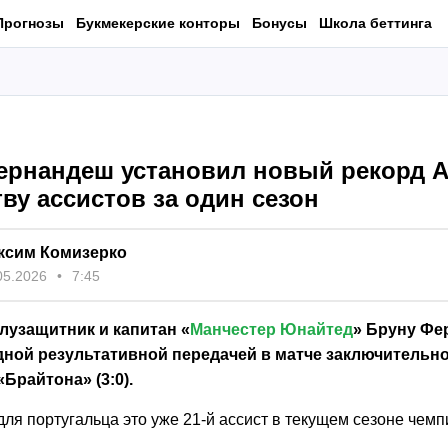
Прогнозы
Букмекерские конторы
Бонусы
Школа беттинга
ернандеш установил новый рекорд 
ву ассистов за один сезон
ксим Комизерко
05.2026
7:45
лузащитник и капитан «
Манчестер Юнайтед
» Бруну Фе
ной результативной передачей в матче заключительног
Брайтона» (3:0).
для португальца это уже 21-й ассист в текущем сезоне чемп