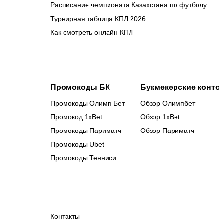
Расписание чемпионата Казахстана по футболу
Турнирная таблица КПЛ 2026
Как смотреть онлайн КПЛ
Промокоды БК
Букмекерские конт
Промокоды Олимп Бет
Обзор Олимпбет
Промокод 1xBet
Обзор 1xBet
Промокоды Париматч
Обзор Париматч
Промокоды Ubet
Промокоды Тенниси
Контакты