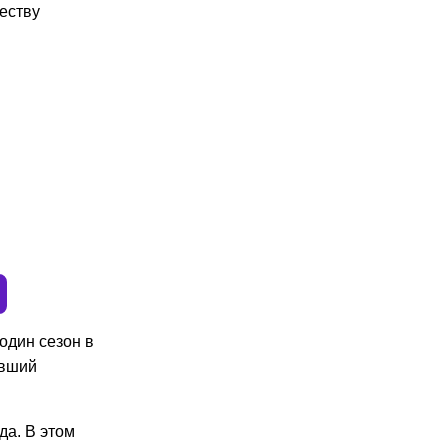
еству
один сезон в
ывший
да. В этом