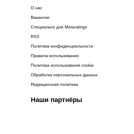
О нас
Вакансии
Специально для Metaratings
RSS
Политика конфиденциальности
Правила использования
Политика использования cookie
Обработка персональных данных
Редакционная политика
Наши партнёры
ФК «Кайрат»
ФК «Астана»
Ф