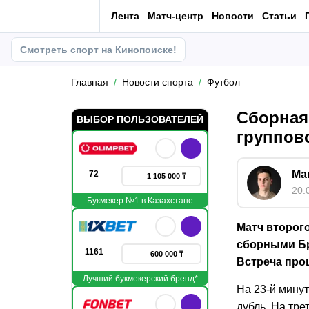
Лента
Матч-центр
Новости
Статьи
Смотреть спорт на Кинопоиске!
Главная
Новости спорта
Футбол
Сборная
ВЫБОР ПОЛЬЗОВАТЕЛЕЙ
группово
Ма
72
1 105 000 ₸
20.
Букмекер №1 в Казахстане
Матч второго
сборными Бр
1161
600 000 ₸
Встреча про
Лучший букмекерский бренд*
На 23-й минут
дубль. На тр