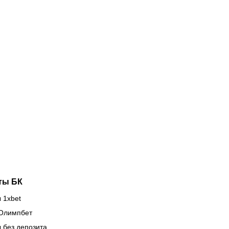
08.2026
22:20
04.08.2026
20:40
C Fight
Сейвы,
ght 284:
выводящие
мрот
в Европу:
тречает
вратарская
стралийский
школа
орм,
«Кайрата»
ргожай
тащит
ова
клубы на
асает
международной
зиции
арене
ты БК
 1xbet
Олимпбет
 без депозита