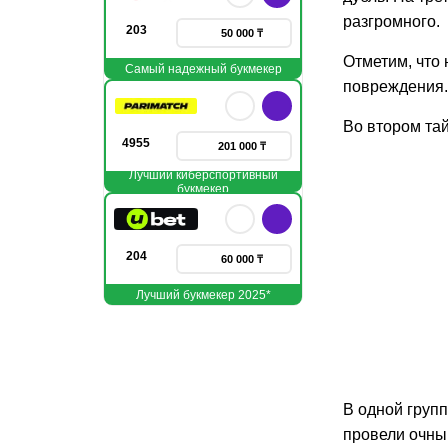
разгромного.
203
50 000 ₸
Отметим, что
Самый надежный букмекер
повреждения.
Во втором тай
4955
201 000 ₸
Лучший киберспортивный
букмекер
204
60 000 ₸
Лучший букмекер 2025*
В одной груп
провели очный