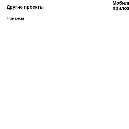
Мобил
Другие проекты
прило
Финансы
К «Тобол»
ФК «Шахтер»
Футзальный клуб
«Семей»