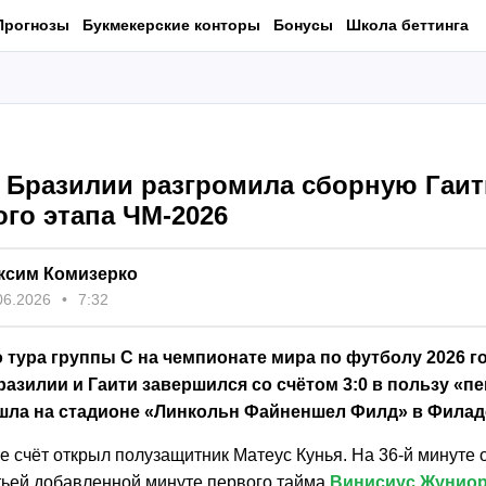
Прогнозы
Букмекерские конторы
Бонусы
Школа беттинга
 Бразилии разгромила сборную Гаит
го этапа ЧМ-2026
ксим Комизерко
06.2026
7:32
 тура группы С на чемпионате мира по футболу 2026 г
азилии и Гаити завершился со счётом 3:0 в пользу «п
шла на стадионе «Линкольн Файненшел Филд» в Фила
е счёт открыл полузащитник Матеус Кунья. На 36-й минуте
етьей добавленной минуте первого тайма
Винисиус Жунио