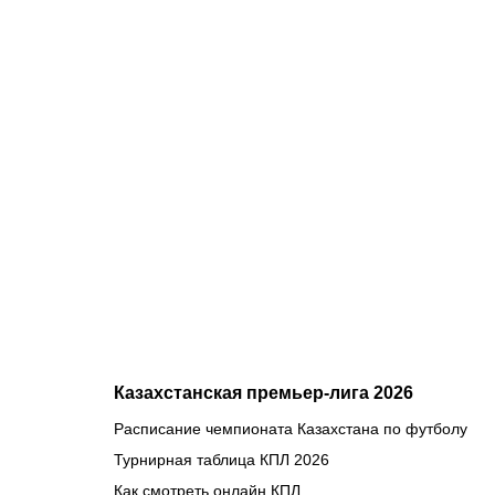
05.08.2026
2
Где
смотреть
матч
«Партизан»
– «Тобол»
онлайн в
прямом
эфире 7
августа?
Казахстанская премьер-лига 2026
Расписание чемпионата Казахстана по футболу
Турнирная таблица КПЛ 2026
Как смотреть онлайн КПЛ