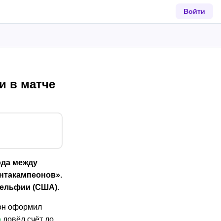
Войти
и в матче
ода между
ентакампеонов».
дельфии (США).
 он оформил
р
довёл счёт до