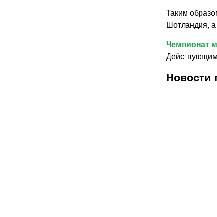
Таким образо
Шотландия, а
Чемпионат 
Действующим 
Новости 
30.07.2026
30.07.
1
Карло
В
Анчелотти
Феде
назвал
футб
главный
Фран