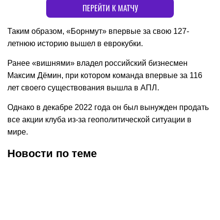
ПЕРЕЙТИ К МАТЧУ
Таким образом, «Борнмут» впервые за свою 127-
летнюю историю вышел в еврокубки.
Ранее «вишнями» владел российский бизнесмен
Максим Дёмин, при котором команда впервые за 116
лет своего существования вышла в АПЛ.
Однако в декабре 2022 года он был вынужден продать
все акции клуба из-за геополитической ситуации в
мире.
Новости по теме