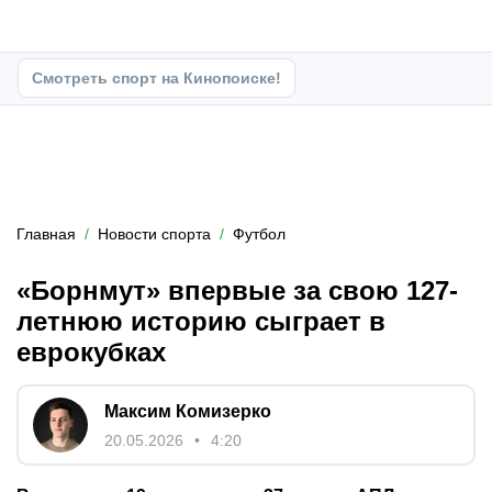
Смотреть спорт на Кинопоиске!
Главная
Новости спорта
Футбол
«Борнмут» впервые за свою 127-
летнюю историю сыграет в
еврокубках
Максим Комизерко
20.05.2026
4:20