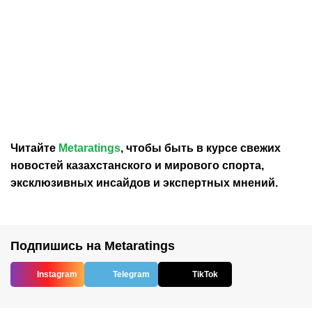
08.08.2026
14:35
06.08.2026
15:56
Дастан Сатпаев может
«Фулхэм» готовит
сменить клуб в АПЛ
трансфер защитника
«Ренна»
Читайте
Metaratings
, чтобы быть в курсе свежих
новостей
казахстанского
и мирового спорта,
эксклюзивных инсайдов и экспертных мнений.
Подпишись на Metaratings
Instagram
Telegram
TikTok