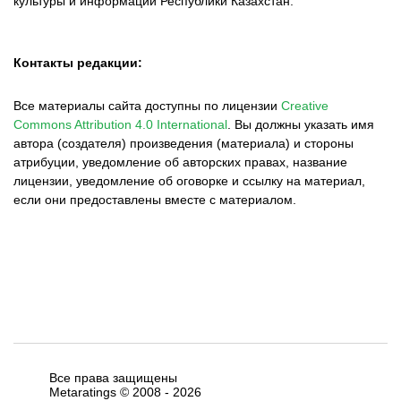
культуры и информации Республики Казахстан.
Контакты редакции:
Все материалы сайта доступны по лицензии
Creative
Commons Attribution 4.0 International
.
Вы должны указать имя
автора (создателя) произведения (материала) и стороны
атрибуции, уведомление об авторских правах, название
лицензии, уведомление об оговорке и ссылку на материал,
если они предоставлены вместе с материалом.
Все права защищены
Metaratings © 2008 -
2026