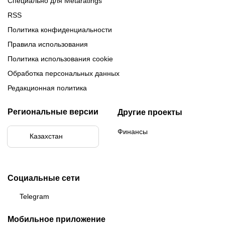
Специально для Metaratings
RSS
Политика конфиденциальности
Правила использования
Политика использования cookie
Обработка персональных данных
Редакционная политика
Региональные версии
Другие проекты
Финансы
Казахстан
Социальные сети
Telegram
Мобильное приложение