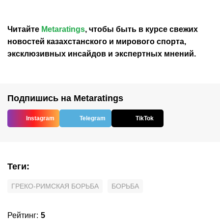
Читайте
Metaratings
, чтобы быть в курсе свежих
новостей
казахстанского
и мирового спорта,
эксклюзивных инсайдов и экспертных мнений.
Подпишись на Metaratings
Instagram
Telegram
TikTok
Теги
:
ГРЕКО-РИМСКАЯ БОРЬБА
БОРЬБА
Рейтинг
:
5