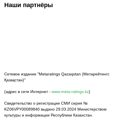
Наши партнёры
ФК «Кайрат»
ФК «Астана»
ФК «Тобол»
Сетевое издание "Metaratings Qazaqstan (Метарейтингс
Қазақстан)"
(адрес в сети Интернет -
www.meta-ratings.kz
)
Свидетельство о регистрации СМИ серия №
KZ06VPY00089840 выдано 29.03.2024 Министерством
культуры и информации Республики Казахстан.