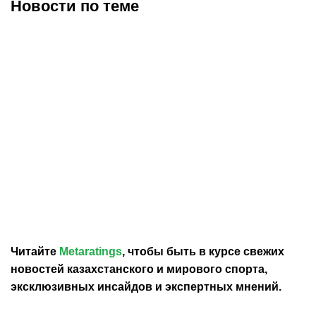
Новости по теме
30.07.2026
12:29
30.07.2026
0:39
Карло Анчелотти назвал
В Федерации футбола
главный минус Неймара
Франции выразили
на ЧМ-2026
отношение к плану
Инфантино продать долю
в ЧМ
Читайте
Metaratings
, чтобы быть в курсе свежих
новостей
казахстанского
и мирового спорта,
эксклюзивных инсайдов и экспертных мнений.