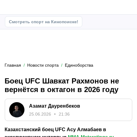
Смотреть спорт на Кинопоиске!
Главная
Новости спорта
Единоборства
Боец UFC Шавкат Рахмонов не
вернётся в октагон в 2026 году
Азамат Дауренбеков
25.06.2026
21:36
Казахстанский боец UFC Асу Алмабаев в