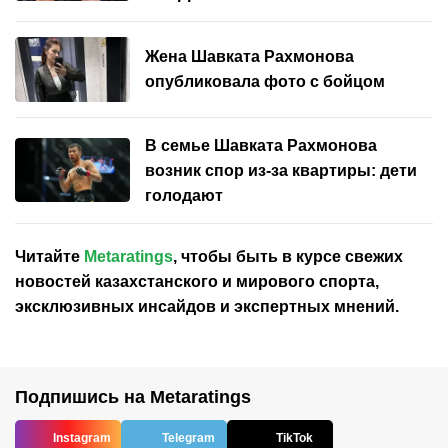
Жена Шавката Рахмонова
опубликовала фото с бойцом
В семье Шавката Рахмонова
возник спор из-за квартиры: дети
голодают
Читайте
Metaratings
, чтобы быть в курсе свежих
новостей
казахстанского
и мирового спорта,
эксклюзивных инсайдов и экспертных мнений.
Подпишись на Metaratings
Instagram
Telegram
TikTok