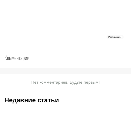
Реклама
21+
Комментарии
Нет комментариев. Будьте первым!
Недавние статьи