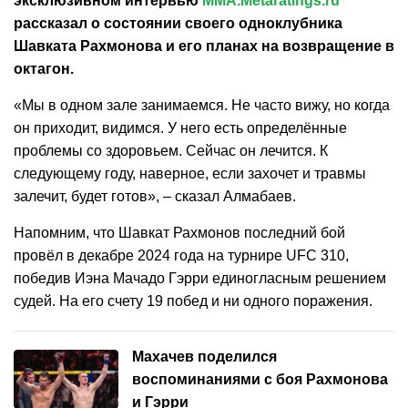
эксклюзивном интервью
MMA.Metaratings.ru
рассказал о состоянии своего одноклубника
Шавката Рахмонова и его планах на возвращение в
октагон.
«Мы в одном зале занимаемся. Не часто вижу, но когда
он приходит, видимся. У него есть определённые
проблемы со здоровьем. Сейчас он лечится. К
следующему году, наверное, если захочет и травмы
залечит, будет готов», – сказал Алмабаев.
Напомним, что Шавкат Рахмонов последний бой
провёл в декабре 2024 года на турнире UFC 310,
победив Иэна Мачадо Гэрри единогласным решением
судей. На его счету 19 побед и ни одного поражения.
Махачев поделился
воспоминаниями с боя Рахмонова
и Гэрри