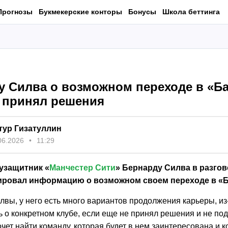
Прогнозы
Букмекерские конторы
Бонусы
Школа беттинга
у Силва о возможном переходе в «Б
е принял решения
тур Гизатуллин
06.2026
11:29
узащитник «
Манчестер Сити
» Бернарду Силва в разгово
ровал информацию о возможном своем переходе в «Б
вы, у него есть много вариантов продолжения карьеры, из-
ь о конкретном клубе, если еще не принял решения и не под
чет найти команду, которая будет в нем заинтересована и к