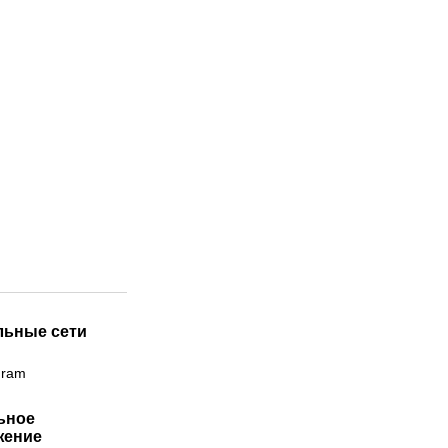
льные сети
gram
ьное
жение