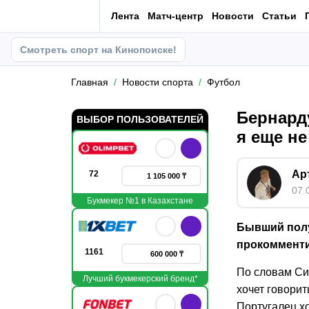
Лента
Матч-центр
Новости
Статьи
Смотреть спорт на Кинопоиске!
Главная
Новости спорта
Футбол
Бернард
ВЫБОР ПОЛЬЗОВАТЕЛЕЙ
я еще н
Ар
72
1 105 000 ₸
07.
Букмекер №1 в Казахстане
Бывший пол
прокомменти
1161
600 000 ₸
По словам Сил
Лучший букмекерский бренд*
хочет говорит
Португалец хо