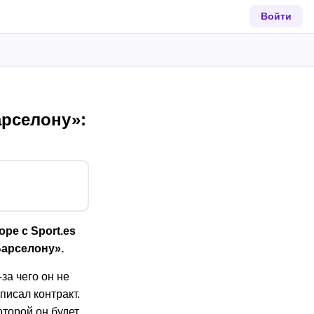
Войти
арселону»:
ре с Sport.es
арселону».
за чего он не
писал контракт.
оторой он будет