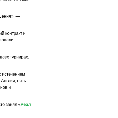
ешения», —
й контракт и
твовали
 всех турнирах.
 с истечением
 Англии, пять
онов и
то занял «
Реал