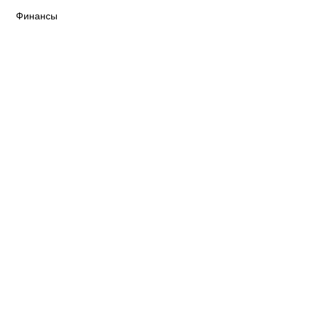
Финансы
К «Тобол»
ФК «Шахтер»
Футзальный клуб
«Семей»