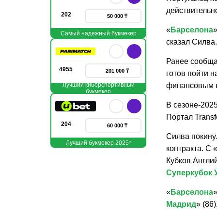
действительн
202
50 000 ₸
«
Барселона
»
Самый надежный букмекер
сказал Силва.
Ранее сообща
4955
201 000 ₸
готов пойти 
Лучший киберспортивный
финансовым п
букмекер
В сезоне-2025
Портал Transf
204
60 000 ₸
Силва покину
Лучший букмекер 2025*
контракта. С 
Кубков Англий
Суперкубок
«
Барселона
»
Мадрид
» (86