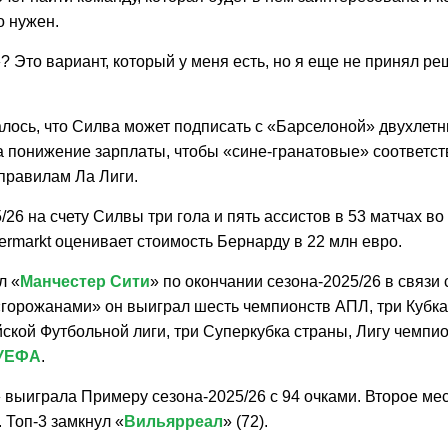
о нужен.
? Это вариант, который у меня есть, но я еще не принял р
лось, что Силва может подписать с «Барселоной» двухлетни
на понижение зарплаты, чтобы «сине-гранатовые» соответс
равилам Ла Лиги.
/26 на счету Силвы три гола и пять ассистов в 53 матчах во
ermarkt оценивает стоимость Бернарду в 22 млн евро.
л «
Манчестер Сити
» по окончании сезона-2025/26 в связи
«горожанами» он выиграл шесть чемпионств АПЛ, три Кубка
ской Футбольной лиги, три Суперкубка страны, Лигу чемпи
 УЕФА
.
 выиграла Примеру сезона-2025/26 с 94 очками. Второе мес
). Топ-3 замкнул «
Вильярреал
» (72).