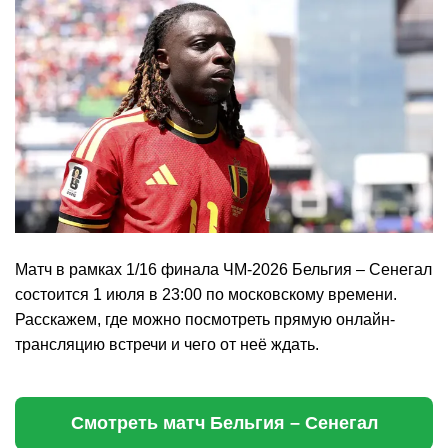
Матч в рамках 1/16 финала ЧМ-2026 Бельгия – Сенегал
состоится 1 июля в 23:00 по московскому времени.
Расскажем, где можно посмотреть прямую онлайн-
трансляцию встречи и чего от неё ждать.
Смотреть матч Бельгия – Сенегал