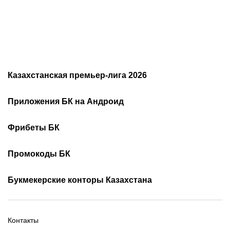
Казахстанская премьер-лига 2026
Расписание чемпионата
2026
Приложения БК на Андроид
Казахстана по футболу
Как смотреть онлайн КПЛ
Турнирная таблица КПЛ
Скачать 1хБет
Скачать Фонбет
Фрибеты БК
Скачать ОлимпБет
Скачать Ubet
Фрибеты 1xbet
Фрибеты без депозита
Скачать Париматч
Промокоды БК
Фрибет Олимпбет
Фрибеты за регистрацию
Промокоды Олимп Бет
Промокоды Ubet
Букмекерские конторы Казахстана
Промокод 1xBet
Промокоды Тенниси
Обзор Олимпбет
Обзор Ubet
Промокоды Париматч
Обзор 1xBet
Обзор Ойнабет
Контакты
Обзор Париматч
Обзор Тенниси