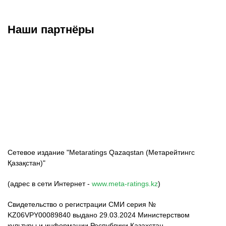
Наши партнёры
ФК «Кайрат»
ФК «Астана»
ФК «Тобол»
Сетевое издание "Metaratings Qazaqstan (Метарейтингс
Қазақстан)"
(адрес в сети Интернет -
www.meta-ratings.kz
)
Свидетельство о регистрации СМИ серия №
KZ06VPY00089840 выдано 29.03.2024 Министерством
культуры и информации Республики Казахстан.