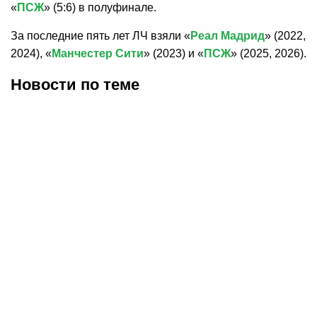
«
ПСЖ
» (5:6) в полуфинале.
За последние пять лет ЛЧ взяли «
Реал Мадрид
» (2022,
2024), «
Манчестер Сити
» (2023) и «
ПСЖ
» (2025, 2026).
Новости по теме
07.08.2026
19:01
05.08.2026
14:23
«Бавария» переиграла
Альфонсо Дэвис может
«Астон Виллу» в
продолжить карьеру в Ла
товарищеском матче в
Лиге
Гонконге