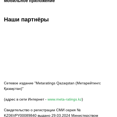
Мобильное приложение
Наши партнёры
ФК «Кайрат»
ФК «Астана»
ФК «Тобол»
Сетевое издание "Metaratings Qazaqstan (Метарейтингс
Қазақстан)"
(адрес в сети Интернет -
www.meta-ratings.kz
)
Свидетельство о регистрации СМИ серия №
KZ06VPY00089840 выдано 29.03.2024 Министерством