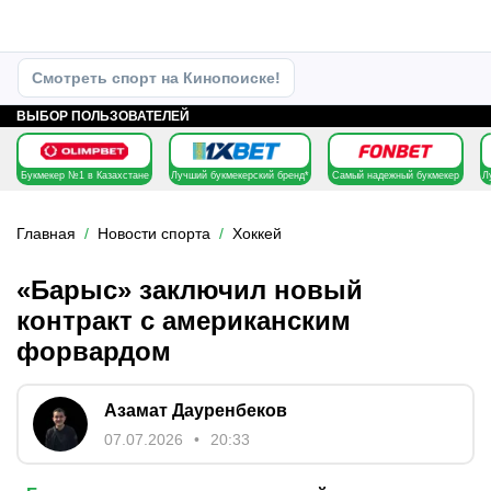
Смотреть спорт на Кинопоиске!
ВЫБОР ПОЛЬЗОВАТЕЛЕЙ
Букмекер №1 в Казахстане
Лучший букмекерский бренд*
Самый надежный букмекер
Л
Главная
Новости спорта
Хоккей
«Барыс» заключил новый
контракт с американским
форвардом
Азамат Дауренбеков
07.07.2026
20:33