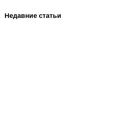
Недавние статьи
05.08.2026
1:00
04.08.2026
22:20
Роковой рикошет в
UFC Fight Night 284:
концовке: «Кайрат»
Гамрот встречает
драматично проиграл
австралийский шторм,
«Левски» в Лиге
Нургожай снова спасает
чемпионов
позиции