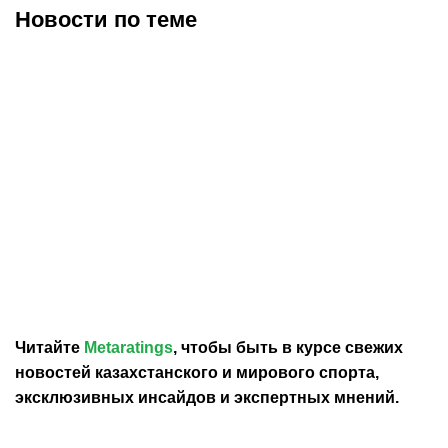
Новости по теме
31.07.2026
15:14
31.07.2026
14:19
«Барыс» расторг
Обладатель Кубка
контракты с двумя
Стэнли может
казахстанскими
продолжить карьеру в
хоккеистами
«Барысе»
Читайте
Metaratings
, чтобы быть в курсе свежих
новостей
казахстанского
и мирового спорта,
эксклюзивных инсайдов и экспертных мнений.