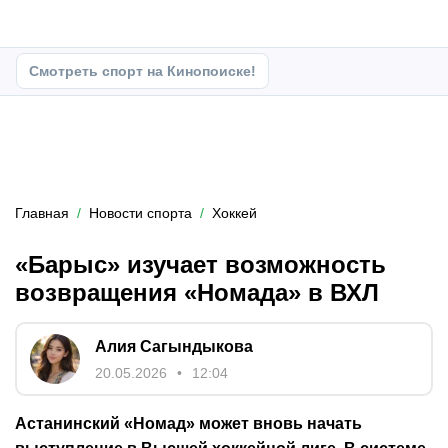
Смотреть спорт на Кинопоиске!
Главная
Новости спорта
Хоккей
«Барыс» изучает возможность
возвращения «Номада» в ВХЛ
Алия Сагындыкова
20.05.2026
12:04
Астанинский «Номад» может вновь начать