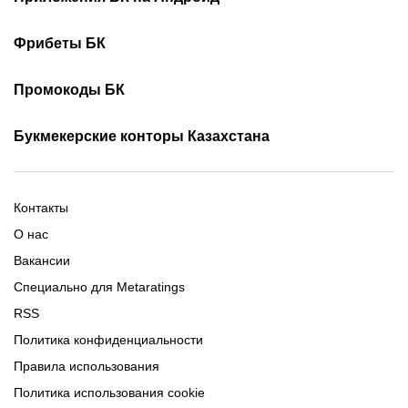
Казахстана по футболу
Как смотреть онлайн КПЛ
Турнирная таблица КПЛ
Скачать 1хБет
Скачать Фонбет
Фрибеты БК
Скачать ОлимпБет
Скачать Ubet
Фрибеты 1xbet
Фрибеты без депозита
Скачать Париматч
Промокоды БК
Фрибет Олимпбет
Фрибеты за регистрацию
Промокоды Олимп Бет
Промокоды Ubet
Букмекерские конторы Казахстана
Промокод 1xBet
Промокоды Тенниси
Обзор Олимпбет
Обзор Ubet
Промокоды Париматч
Обзор 1xBet
Обзор Ойнабет
Контакты
Обзор Париматч
Обзор Тенниси
О нас
Вакансии
Специально для Metaratings
RSS
Политика конфиденциальности
Правила использования
Политика использования cookie