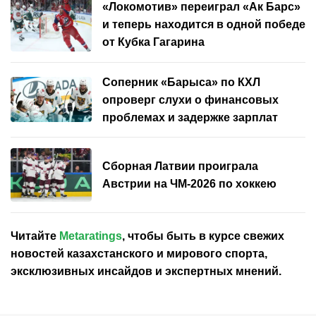
«Локомотив» переиграл «Ак Барс»
и теперь находится в одной победе
от Кубка Гагарина
Соперник «Барыса» по КХЛ
опроверг слухи о финансовых
проблемах и задержке зарплат
Сборная Латвии проиграла
Австрии на ЧМ-2026 по хоккею
Читайте
Metaratings
, чтобы быть в курсе свежих
новостей
казахстанского
и мирового спорта,
эксклюзивных инсайдов и экспертных мнений.