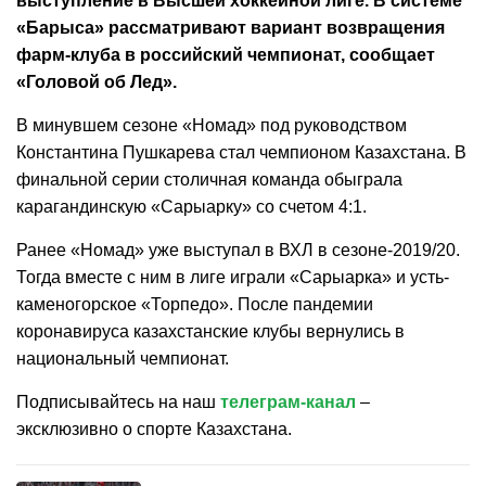
выступление в Высшей хоккейной лиге. В системе
«Барыса» рассматривают вариант возвращения
фарм-клуба в российский чемпионат, сообщает
«Головой об Лед».
В минувшем сезоне «Номад» под руководством
Константина Пушкарева стал чемпионом Казахстана. В
финальной серии столичная команда обыграла
карагандинскую «Сарыарку» со счетом 4:1.
Ранее «Номад» уже выступал в ВХЛ в сезоне-2019/20.
Тогда вместе с ним в лиге играли «Сарыарка» и усть-
каменогорское «Торпедо». После пандемии
коронавируса казахстанские клубы вернулись в
национальный чемпионат.
Подписывайтесь на наш
телеграм-канал
–
эксклюзивно о спорте Казахстана.