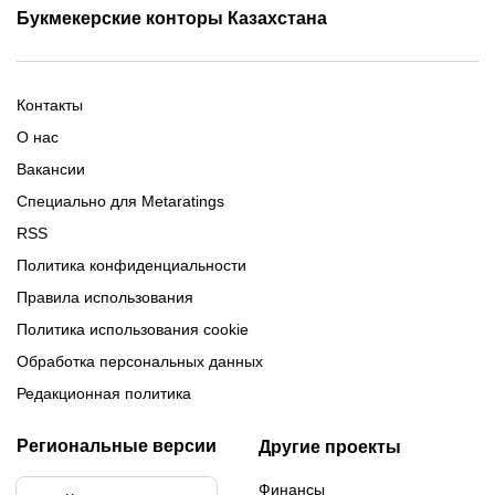
Промокоды Олимп Бет
Промокоды Ubet
Букмекерские конторы Казахстана
Промокод 1xBet
Промокоды Тенниси
Обзор Олимпбет
Обзор Ubet
Промокоды Париматч
Обзор 1xBet
Обзор Ойнабет
Контакты
Обзор Париматч
Обзор Тенниси
О нас
Вакансии
Специально для Metaratings
RSS
Политика конфиденциальности
Правила использования
Политика использования cookie
Обработка персональных данных
Редакционная политика
Региональные версии
Другие проекты
Финансы