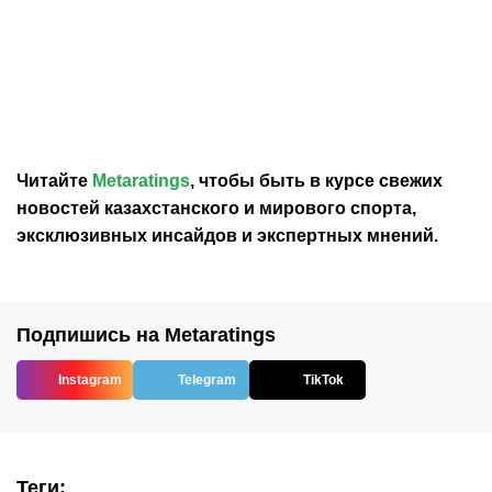
08.08.2026
15:51
08.08.2026
14:54
«Манчестер Юнайтед»
«Барселона» близка к
может подписать
продаже Феррана
защитника «Тоттенхэма»
Торреса
Спенса
Читайте
Metaratings
, чтобы быть в курсе свежих
новостей
казахстанского
и мирового спорта,
эксклюзивных инсайдов и экспертных мнений.
Подпишись на Metaratings
Instagram
Telegram
TikTok
Теги
: