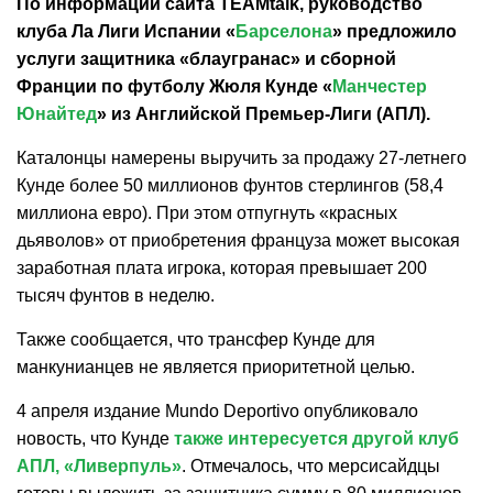
По информации сайта TEAMtalk, руководство
клуба Ла Лиги Испании «
Барселона
» предложило
услуги защитника «блаугранас» и сборной
Франции по футболу Жюля Кунде «
Манчестер
Юнайтед
» из Английской Премьер-Лиги (АПЛ).
Каталонцы намерены выручить за продажу 27-летнего
Кунде более 50 миллионов фунтов стерлингов (58,4
миллиона евро). При этом отпугнуть «красных
дьяволов» от приобретения француза может высокая
заработная плата игрока, которая превышает 200
тысяч фунтов в неделю.
Также сообщается, что трансфер Кунде для
манкунианцев не является приоритетной целью.
4 апреля издание Mundo Deportivo опубликовало
новость, что Кунде
также интересуется другой клуб
АПЛ, «Ливерпуль»
. Отмечалось, что мерсисайдцы