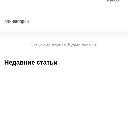
Реклама
21+
Комментарии
Нет комментариев. Будьте первым!
Недавние статьи
08.08.2026
23:40
08.08.2026
19:19
Саралапов – новый
С кем и когда играет
чемпион, Гусаров
Сатпаев за «Челси»: