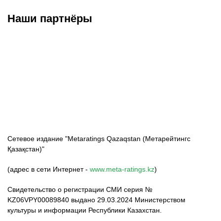
Наши партнёры
ФК «Кайрат»
ФК «Астана»
ФК «Тобол»
Сетевое издание "Metaratings Qazaqstan (Метарейтингс
Қазақстан)"
(адрес в сети Интернет -
www.meta-ratings.kz
)
Свидетельство о регистрации СМИ серия №
KZ06VPY00089840 выдано 29.03.2024 Министерством
культуры и информации Республики Казахстан.