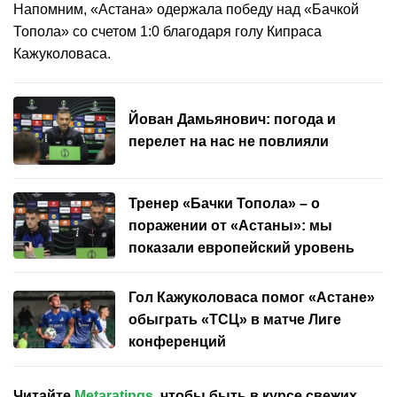
Напомним, «Астана» одержала победу над «Бачкой
Топола» со счетом 1:0 благодаря голу Кипраса
Кажуколоваса.
Йован Дамьянович: погода и
перелет на нас не повлияли
Тренер «Бачки Топола» – о
поражении от «Астаны»: мы
показали европейский уровень
Гол Кажуколоваса помог «Астане»
обыграть «ТСЦ» в матче Лиге
конференций
Читайте
Metaratings
, чтобы быть в курсе свежих