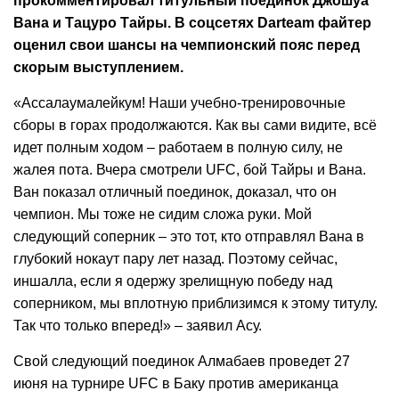
прокомментировал титульный поединок Джошуа
Вана и Тацуро Тайры. В соцсетях Darteam файтер
оценил свои шансы на чемпионский пояс перед
скорым выступлением.
«Ассалаумалейкум! Наши учебно-тренировочные
сборы в горах продолжаются. Как вы сами видите, всё
идет полным ходом – работаем в полную силу, не
жалея пота. Вчера смотрели UFC, бой Тайры и Вана.
Ван показал отличный поединок, доказал, что он
чемпион. Мы тоже не сидим сложа руки. Мой
следующий соперник – это тот, кто отправлял Вана в
глубокий нокаут пару лет назад. Поэтому сейчас,
иншалла, если я одержу зрелищную победу над
соперником, мы вплотную приблизимся к этому титулу.
Так что только вперед!» – заявил Асу.
Свой следующий поединок Алмабаев проведет 27
июня на турнире UFC в Баку против американца