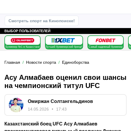
Смотреть спорт на Кинопоиске!
ВЫБОР ПОЛЬЗОВАТЕЛЕЙ
Букмекер №1 в Казахстане
Лучший букмекерский бренд*
Самый надежный букмекер
Л
Главная
Новости спорта
Единоборства
Асу Алмабаев оценил свои шансы
на чемпионский титул UFC
Омиржан Солтангельдинов
14.05.2026
17:43
Казахстанский боец UFC Асу Алмабаев