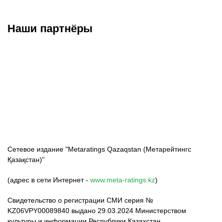
Наши партнёры
ФК «Кайрат»
ФК «Астана»
ФК «Тобол»
Сетевое издание "Metaratings Qazaqstan (Метарейтингс
Қазақстан)"
(адрес в сети Интернет -
www.meta-ratings.kz
)
Свидетельство о регистрации СМИ серия №
KZ06VPY00089840 выдано 29.03.2024 Министерством
культуры и информации Республики Казахстан.