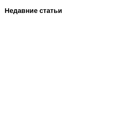
Недавние статьи
05.08.2026
1:00
04.08.2026
22:20
Роковой рикошет в
UFC Fight Night 284:
концовке: «Кайрат»
Гамрот встречает
драматично проиграл
австралийский шторм,
«Левски» в Лиге
Нургожай снова спасает
чемпионов
позиции