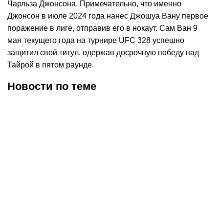
Чарльза Джонсона. Примечательно, что именно
Джонсон в июле 2024 года нанес Джошуа Вану первое
поражение в лиге, отправив его в нокаут. Сам Ван 9
мая текущего года на турнире UFC 328 успешно
защитил свой титул, одержав досрочную победу над
Тайрой в пятом раунде.
Новости по теме
25.07.2026
14:53
21.07.2026
12:38
Узбекистанец Темиров
Асу Алмабаев узнал
высказался о бое с
первого соперника в лиге
Алмабаевым в UFC
RAF