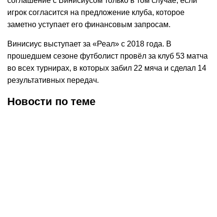
соглашение с Винисиусом только в том случае, если
игрок согласится на предложение клуба, которое
заметно уступает его финансовым запросам.
Винисиус выступает за «Реал» с 2018 года. В
прошедшем сезоне футболист провёл за клуб 53 матча
во всех турнирах, в которых забил 22 мяча и сделал 14
результативных передач.
Новости по теме
06.08.2026
23:18
06.08.2026
22:05
Винисиус Жуниор
Ян Диоманде попрощался
продлил контракт с
с «РБ Лейпциг» перед