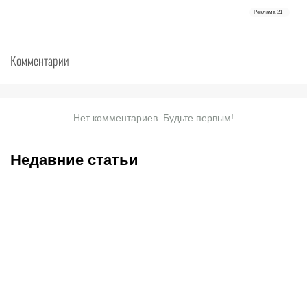
Реклама
21+
Комментарии
Нет комментариев. Будьте первым!
Недавние статьи
07.08.2026
2:30
05.08.2026
22:07
«Тобол» крупно проиграл
Где смотреть матч