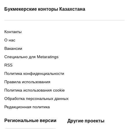
Промокоды Олимп Бет
Промокоды Ubet
Букмекерские конторы Казахстана
Промокод 1xBet
Промокоды Тенниси
Обзор Олимпбет
Обзор Ubet
Промокоды Париматч
Обзор 1xBet
Обзор Ойнабет
Контакты
Обзор Париматч
Обзор Тенниси
О нас
Вакансии
Специально для Metaratings
RSS
Политика конфиденциальности
Правила использования
Политика использования cookie
Обработка персональных данных
Редакционная политика
Региональные версии
Другие проекты