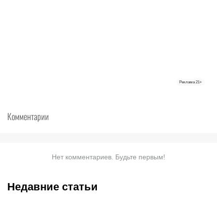
Реклама
21+
Комментарии
Нет комментариев. Будьте первым!
Недавние статьи