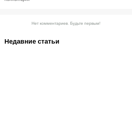
Нет комментариев. Будьте первым!
Недавние статьи
05.08.2026
22:07
05.08.2026
21:03
Где смотреть матч
Титульные бои
«Партизан» – «Тобол»
Женисулы – Гусаров и
онлайн в прямом эфире 7
Саралапов – Кенесбеков:
августа?
анонс турнира Naiza в
Китае