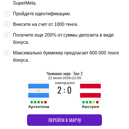
SuperMeta.
Пройдите идентификацию.
Внесите на счет от 1000 тенге.
Получите еще 200% от суммы депозита в виде
бонуса.
Максимально букмекер предлагает 600 000 тенге
бонуса.
Чемпионат мира
-
Tour 2
22 июня 2026
22:00
завершен
2 : 0
Аргентина
Австрия
ПЕРЕЙТИ К МАТЧУ