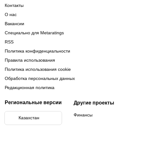
Обзор 1xBet
Обзор Ойнабет
Контакты
Обзор Париматч
Обзор Тенниси
О нас
Вакансии
Специально для Metaratings
RSS
Политика конфиденциальности
Правила использования
Политика использования cookie
Обработка персональных данных
Редакционная политика
Региональные версии
Другие проекты
Финансы
Казахстан