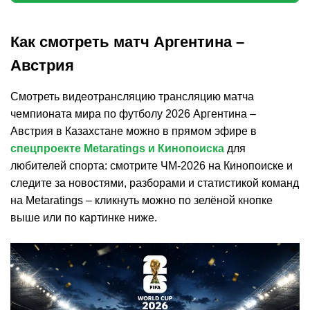
Как смотреть матч Аргентина –
Австрия
Смотреть видеотрансляцию трансляцию матча
чемпионата мира по футболу 2026 Аргентина –
Австрия в Казахстане можно в прямом эфире в
спецпроекте Metaratings и Кинопоиска
для
любителей спорта: смотрите ЧМ-2026 на Кинопоиске и
следите за новостями, разборами и статистикой команд
на Metaratings – кликнуть можно по зелёной кнопке
выше или по картинке ниже.