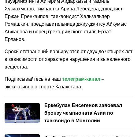
пауэрлифтинга Айгерим Айдаркызы и Камиль
Хузиахметов, гимнастка Арина Лебедева, дзюдоист
Ержан Еренкаипов, таеквондист Хальзальпер
Ромашкин, представительница джиу-джитсу Айкумыс
Абжанова и борец греко-римского стиля Ерзат
Ерланов.
Сроки отстранений варьируются от двух до четырех лет
в зависимости от характера нарушения и выявленного
вещества.
Подписывайтесь на наш
телеграм-канал
–
эксклюзивно о спорте Казахстана.
Еркебулан Енсегенов завоевал
бронзу чемпионата Азии по
таеквондо в Монголии