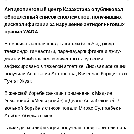
Антидопинговый центр Казахстана опубликовал
обновленный список спортсменов, получивших
дисквалификации за нарушение антидопинговых
правил WADA.
В перечень вошли представители борьбы, дзюдо,
таеквондо, гимнастики, п
ара-пауэрлифтинга и джиу-
джитсу
.
Наибольшее количество нарушений
зафиксировано в тяжелой атлетике. Дисквалификации
получили Анастасия Антропова, Вячеслав Корщиков и
Тунгат Жуат.
В женской борьбе санкции применены к Мадхие
Усмановой («Мельдоний») и Диане Асылбековой. В
вольной борьбе в список попали Мирас Султанбек и
Алибек Абдикасымов.
Также дисквалификации получили представители пара-