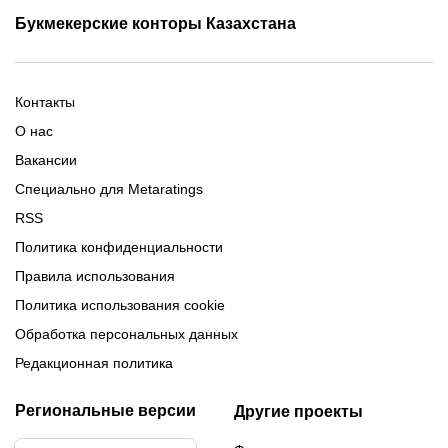
Промокоды Олимп Бет
Промокоды Ubet
Букмекерские конторы Казахстана
Промокод 1xBet
Промокоды Тенниси
Обзор Олимпбет
Обзор Ubet
Промокоды Париматч
Обзор 1xBet
Обзор Ойнабет
Контакты
Обзор Париматч
Обзор Тенниси
О нас
Вакансии
Специально для Metaratings
RSS
Политика конфиденциальности
Правила использования
Политика использования cookie
Обработка персональных данных
Редакционная политика
Региональные версии
Другие проекты