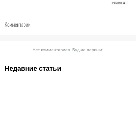
Реклама
21+
Комментарии
Нет комментариев. Будьте первым!
Недавние статьи
08.08.2026
23:40
08.08.2026
19:19
Саралапов – новый
С кем и когда играет