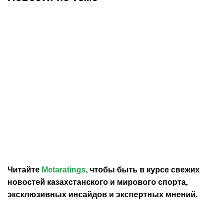
30.07.2026
12:29
30.07.2026
0:39
Карло Анчелотти назвал
В Федерации футбола
главный минус Неймара
Франции выразили
на ЧМ-2026
отношение к плану
Инфантино продать долю
в ЧМ
Читайте
Metaratings
, чтобы быть в курсе свежих
новостей
казахстанского
и мирового спорта,
эксклюзивных инсайдов и экспертных мнений.