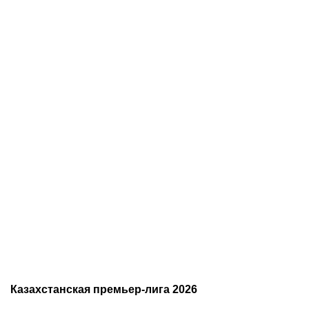
07.08.2026
20:50
07.08.2026
13:01
Нургожай сохранит место
Чемпион Европы и
в UFC: почему Дияр
спаситель «Аякса»: кто
фаворит в бою против
такой Джон ван’т Схип –
Бруну Лопеса
новый тренер сборной
Казахстана
Казахстанская премьер-лига 2026