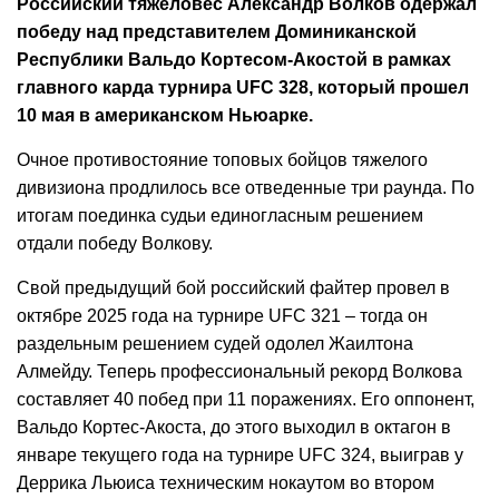
Российский тяжеловес Александр Волков одержал
победу над представителем Доминиканской
Республики Вальдо Кортесом-Акостой в рамках
главного карда турнира UFC 328, который прошел
10 мая в американском Ньюарке.
Очное противостояние топовых бойцов тяжелого
дивизиона продлилось все отведенные три раунда. По
итогам поединка судьи единогласным решением
отдали победу Волкову.
Свой предыдущий бой российский файтер провел в
октябре 2025 года на турнире UFC 321 – тогда он
раздельным решением судей одолел Жаилтона
Алмейду. Теперь профессиональный рекорд Волкова
составляет 40 побед при 11 поражениях. Его оппонент,
Вальдо Кортес-Акоста, до этого выходил в октагон в
январе текущего года на турнире UFC 324, выиграв у
Деррика Льюиса техническим нокаутом во втором