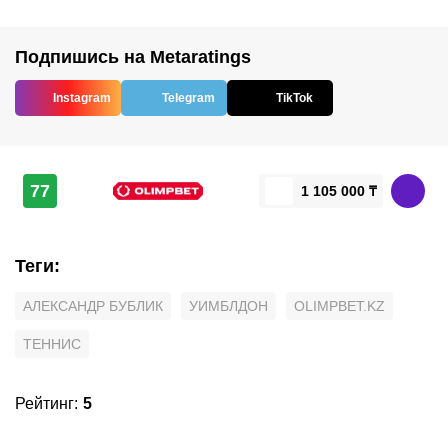
Подпишись на Metaratings
Instagram
Telegram
TikTok
77
1 105 000 ₸
Теги
:
АЛЕКСАНДР БУБЛИК
УИМБЛДОН
OLIMPBET.KZ
ТЕННИС
Рейтинг
:
5