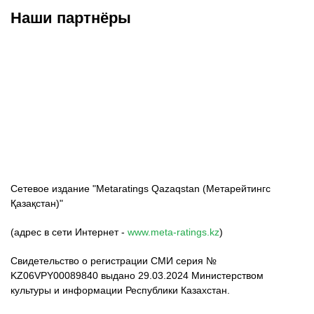
Наши партнёры
ФК «Кайрат»
ФК «Астана»
ФК «Тобол»
Сетевое издание "Metaratings Qazaqstan (Метарейтингс
Қазақстан)"
(адрес в сети Интернет -
www.meta-ratings.kz
)
Свидетельство о регистрации СМИ серия №
KZ06VPY00089840 выдано 29.03.2024 Министерством
культуры и информации Республики Казахстан.