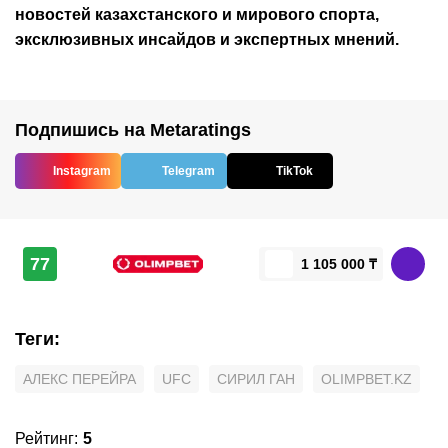
новостей
казахстанского
и мирового спорта,
эксклюзивных инсайдов и экспертных мнений.
Подпишись на Metaratings
Instagram
Telegram
TikTok
77
1 105 000 ₸
Теги
:
АЛЕКС ПЕРЕЙРА
UFC
СИРИЛ ГАН
OLIMPBET.KZ
Рейтинг
:
5